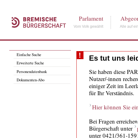
Parlament
Abgeor
Vom Volk gewählt
Alle auf ei
Einfache Suche
Es tut uns le
Erweiterte Suche
Sie haben diese PARi
Personendatenbank
Nutzer/-innen recher
Dokumenten-Abo
einiger Zeit im Leer
für Ihr Verständnis.
Hier können Sie ein
Bei Fragen erreiche
Bürgerschaft unter
unter 0421/361-159