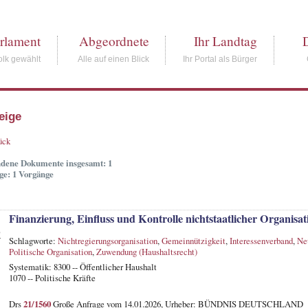
rlament
Abgeordnete
Ihr Landtag
lk gewählt
Alle auf einen Blick
Ihr Portal als Bürger
eige
ück
dene Dokumente insgesamt: 1
ge: 1 Vorgänge
Finanzierung, Einfluss und Kontrolle nichtstaatlicher Organi
L
Schlagworte:
Nichtregierungsorganisation
,
Gemeinnützigkeit
,
Interessenverband
,
Neu
Politische Organisation
,
Zuwendung (Haushaltsrecht)
Systematik: 8300 -- Öffentlicher Haushalt
1070 -- Politische Kräfte
Drs
21/1560
Große Anfrage vom 14.01.2026, Urheber: BÜNDNIS DEUTSCHLAND