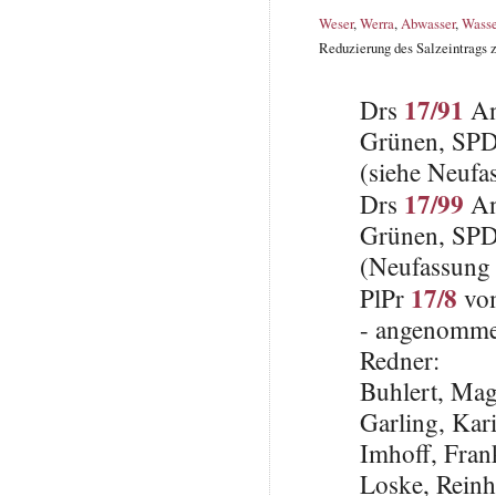
Weser
,
Werra
,
Abwasser
,
Wasse
Reduzierung des Salzeintrags 
17/91
Drs
An
Grünen, SP
(siehe Neufa
17/99
Drs
An
Grünen, SPD
(Neufassung 
17/8
PlPr
vom
- angenomme
Redner:
Buhlert, Ma
Garling, Kar
Imhoff, Fra
Loske, Reinh