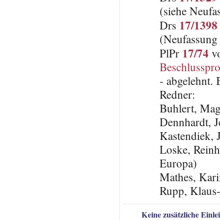
(siehe Neufa
17/1398
Drs
(Neufassung
17/74
PlPr
vo
Beschlusspro
- abgelehnt.
Redner:
Buhlert, Ma
Dennhardt, 
Kastendiek,
Loske, Reinh
Europa)
Mathes, Kari
Rupp, Klaus
Keine zusätzliche Einl