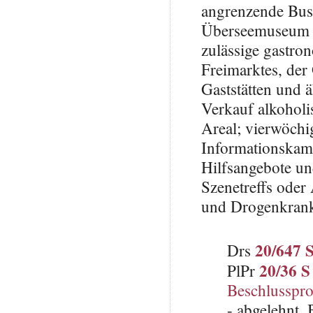
angrenzende Bus
Überseemuseum (
zulässige gastr
Freimarktes, der
Gaststätten und 
Verkauf alkohol
Areal; vierwöchi
Informationskam
Hilfsangebote un
Szenetreffs oder
und Drogenkran
20/647 
Drs
20/36 S
PlPr
Beschlusspro
- abgelehnt.