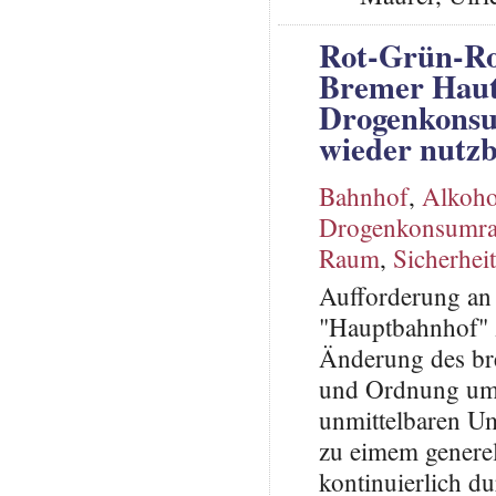
Rot-Grün-Ro
Bremer Haut
Drogenkonsu
wieder nutz
Bahnhof
,
Alkoh
Drogenkonsumr
Raum
,
Sicherheit
Aufforderung an 
"Hauptbahnhof" 
Änderung des bre
und Ordnung um 
unmittelbaren U
zu eimem generel
kontinuierlich 