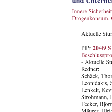
und Unterne
Innere Sicherheit
Drogenkonsum
,
Aktuelle St
20/49 S
PlPr
Beschlusspro
- Aktuelle S
Redner:
Schäck, Tho
Leonidakis,
Lenkeit, Kev
Strohmann, 
Fecker, Björ
Mäurer, Ulri