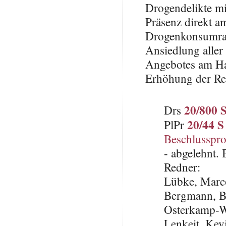
Drogendelikte mi
Präsenz direkt a
Drogenkonsumrau
Ansiedlung aller
Angebotes am Hau
Erhöhung der Rei
20/800 
Drs
20/44 S
PlPr
Beschlusspro
- abgelehnt.
Redner:
Lübke, Marc
Bergmann, B
Osterkamp-W
Lenkeit, Kev