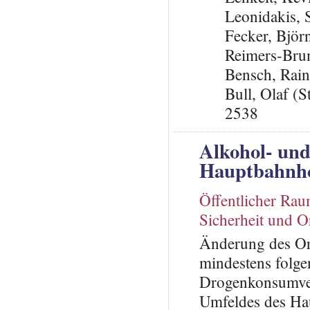
Leonidakis,
Fecker, Björ
Reimers-Bru
Bensch, Rai
Bull, Olaf (S
2538
Alkohol- un
Hauptbahnh
Öffentlicher Ra
Sicherheit und 
Änderung des Ort
mindestens folge
Drogenkonsumver
Umfeldes des Ha