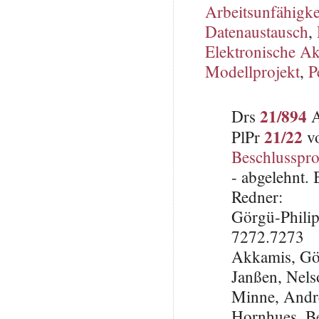
Arbeitsunfähigke
Datenaustausch
,
Elektronische A
Modellprojekt
,
P
21/894
Drs
A
21/22
PlPr
vo
Beschlusspro
- abgelehnt.
Redner:
Görgü-Phil
7272.7273
Akkamis, Gö
Janßen, Nels
Minne, Andr
Hornhues, B