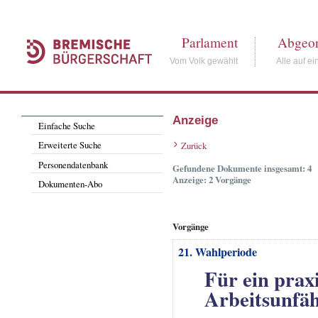
Parlament
Abgeor
Vom Volk gewählt
Alle auf ei
Anzeige
Einfache Suche
Erweiterte Suche
Zurück
Personendatenbank
Gefundene Dokumente insgesamt: 4
Anzeige: 2 Vorgänge
Dokumenten-Abo
Vorgänge
21. Wahlperiode
Für ein prax
Arbeitsunfäh