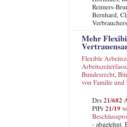
Reimers-Bru
Bernhard, Cl
Verbraucher
Mehr Flexibil
Vertrauensar
Flexible Arbeitsz
Arbeitszeiterfas
Bundesrecht
,
Bür
von Familie und 
21/682
Drs
A
21/19
PlPr
vo
Beschlusspro
- abgelehnt.