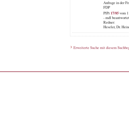
Anfrage in der F
FDP
PlPr
17/85
vom 11
- mdl beantworte
Redner:
Heseler, Dr. Hein
Erweiterte Suche mit diesem Suchbeg