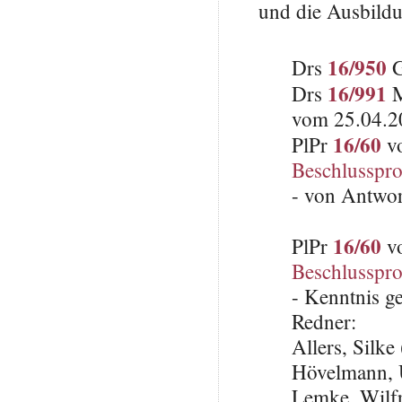
und die Ausbildu
16/950
Drs
G
16/991
Drs
M
vom 25.04.2
16/60
PlPr
vo
Beschlusspro
- von Antwo
16/60
PlPr
vo
Beschlusspro
- Kenntnis 
Redner:
Allers, Silk
Hövelmann, 
Lemke, Wilfr