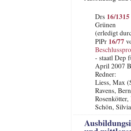
16/1315
Drs
Grünen
(erledigt du
16/77
PlPr
vo
Beschlusspro
- staatl Dep
April 2007 B
Redner:
Liess, Max 
Ravens, Ber
Rosenkötter,
Schön, Silvi
Ausbildungsi
und mittler