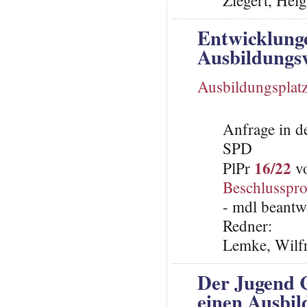
Ziegert, Hel
Entwicklung
Ausbildungsv
Ausbildungsplat
Anfrage in d
SPD
16/22
PlPr
vo
Beschlusspro
- mdl beantw
Redner:
Lemke, Wilfr
Der Jugend C
einen Ausbil