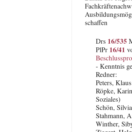
Fachkräftenachwu
Ausbildungsmögl
schaffen
16/535
Drs
M
16/41
PlPr
vo
Beschlusspro
- Kenntnis 
Redner:
Peters, Klau
Röpke, Karin
Soziales)
Schön, Silvi
Stahmann, A
Winther, Sib