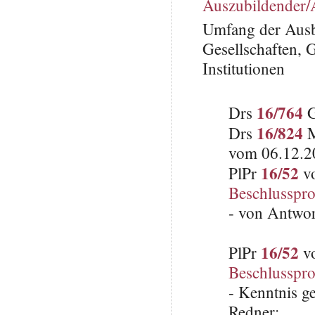
Auszubildender/
Umfang der Ausbi
Gesellschaften,
Institutionen
16/764
Drs
G
16/824
Drs
M
vom 06.12.2
16/52
PlPr
vo
Beschlusspro
- von Antwo
16/52
PlPr
vo
Beschlusspro
- Kenntnis 
Redner: