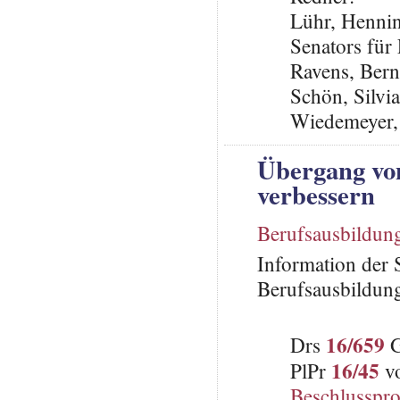
Lühr, Henning
Senators für
Ravens, Ber
Schön, Silvi
Wiedemeyer,
Übergang von
verbessern
Berufsausbildun
Information der 
Berufsausbildun
16/659
Drs
G
16/45
PlPr
vo
Beschlusspro