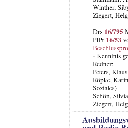
Winther, Sib
Ziegert, Hel
16/795
Drs
M
16/53
PlPr
vo
Beschlusspro
- Kenntnis 
Redner:
Peters, Klau
Röpke, Karin
Soziales)
Schön, Silvi
Ziegert, Hel
Ausbildungs
und Radio 