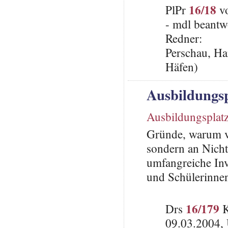
16/18
PlPr
vo
- mdl beantw
Redner:
Perschau, Ha
Häfen)
Ausbildungsp
Ausbildungsplat
Gründe, warum vi
sondern an Nich
umfangreiche In
und Schülerinnen
16/179
Drs
K
09.03.2004,