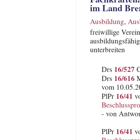
im Land Br
Ausbildung
,
Aus
freiwillige Vere
ausbildungsfähig
unterbreiten
16/527
Drs
G
16/616
Drs
M
vom 10.05.2
16/41
PlPr
vo
Beschlusspro
- von Antwo
16/41
PlPr
vo