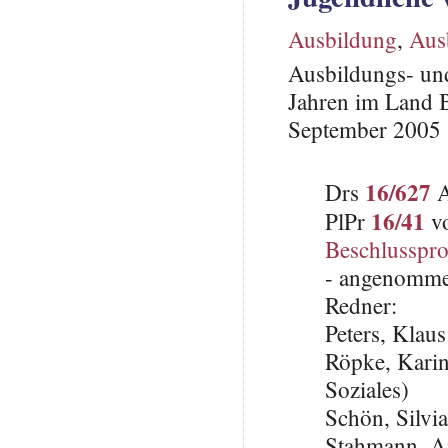
Ausbildung
,
Aus
Ausbildungs- und
Jahren im Land B
September 2005
16/627
Drs
A
16/41
PlPr
vo
Beschlusspro
- angenomme
Redner:
Peters, Klau
Röpke, Karin
Soziales)
Schön, Silvi
Stahmann, A