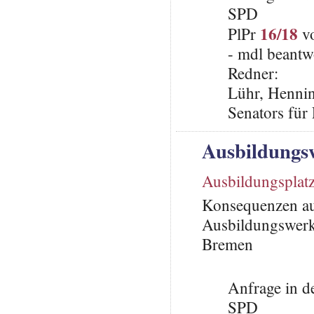
SPD
16/18
PlPr
vo
- mdl beantw
Redner:
Lühr, Henning
Senators für
Ausbildungs
Ausbildungsplat
Konsequenzen au
Ausbildungswerks
Bremen
Anfrage in d
SPD