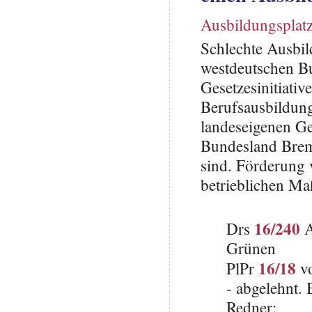
Ausbildungsplat
Schlechte Ausbil
westdeutschen B
Gesetzesinitiativ
Berufsausbildung
landeseigenen Ge
Bundesland Breme
sind. Förderung
betrieblichen Ma
16/240
Drs
A
Grünen
16/18
PlPr
vo
- abgelehnt.
Redner: