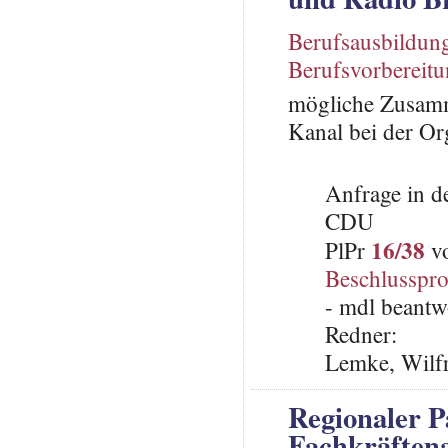
Berufsausbildun
Berufsvorbereit
mögliche Zusamm
Kanal bei der Or
Anfrage in d
CDU
16/38
PlPr
vo
Beschlusspro
- mdl beantw
Redner:
Lemke, Wilfr
Regionaler P
Fachkräften