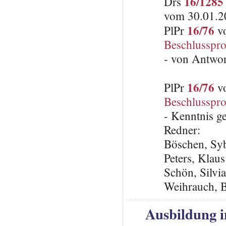
16/1285
Drs
vom 30.01.2
16/76
PlPr
vo
Beschlusspro
- von Antwo
16/76
PlPr
vo
Beschlusspro
- Kenntnis 
Redner:
Böschen, Syb
Peters, Klau
Schön, Silvi
Weihrauch, Br
Ausbildung i