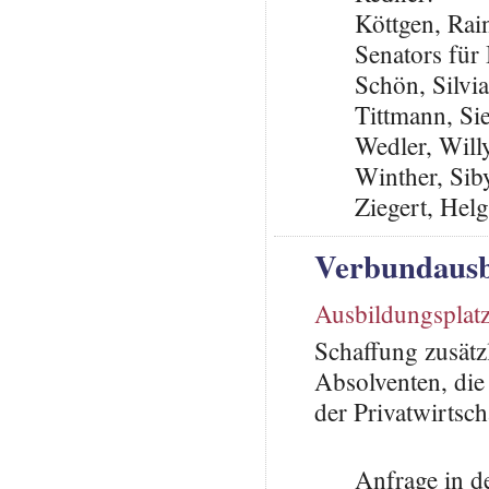
Köttgen, Rain
Senators für
Schön, Silvi
Tittmann, Si
Wedler, Will
Winther, Sib
Ziegert, Hel
Verbundausb
Ausbildungsplat
Schaffung zusätz
Absolventen, die
der Privatwirtsch
Anfrage in d