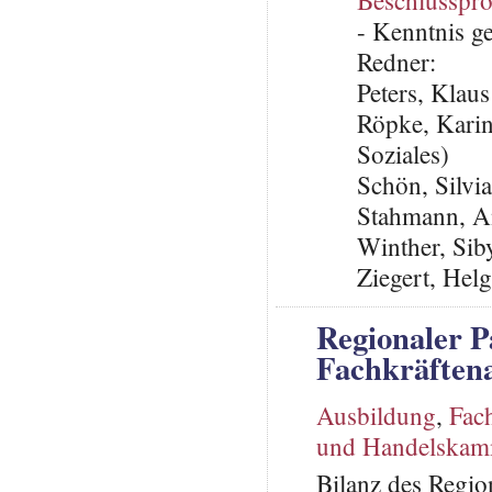
Beschlusspro
- Kenntnis 
Redner:
Peters, Klau
Röpke, Karin
Soziales)
Schön, Silvi
Stahmann, A
Winther, Sib
Ziegert, Hel
Regionaler P
Fachkräften
Ausbildung
,
Fac
und Handelskam
Bilanz des Regio