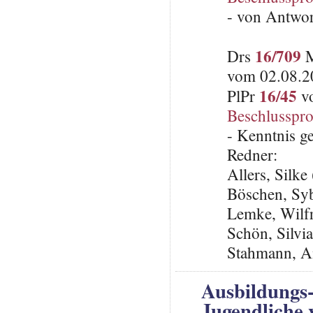
- von Antwo
16/709
Drs
M
vom 02.08.2
16/45
PlPr
vo
Beschlusspro
- Kenntnis 
Redner:
Allers, Silk
Böschen, Syb
Lemke, Wilfr
Schön, Silvi
Stahmann, A
Ausbildungs-
Jugendliche 