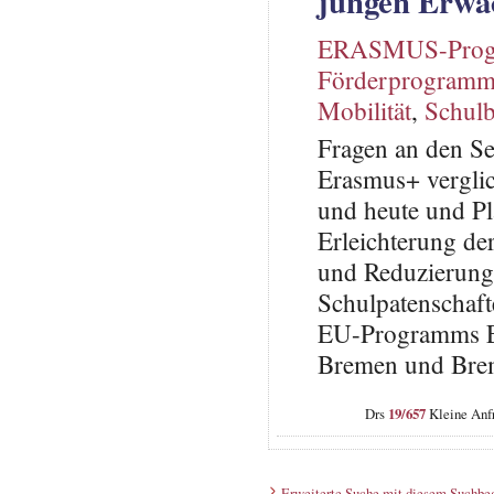
jungen Erwa
ERASMUS-Pro
Förderprogram
Mobilität
,
Schulb
Fragen an den Se
Erasmus+ vergli
und heute und Pl
Erleichterung de
und Reduzierung
Schulpatenschaf
EU-Programms Er
Bremen und Brem
Drs
19/657
Kleine Anfr
Erweiterte Suche mit diesem Suchbeg