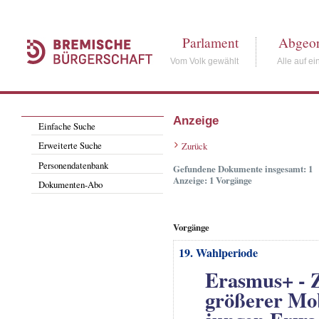
Parlament
Abgeor
Vom Volk gewählt
Alle auf ei
Anzeige
Einfache Suche
Erweiterte Suche
Zurück
Personendatenbank
Gefundene Dokumente insgesamt: 1
Anzeige: 1 Vorgänge
Dokumenten-Abo
Vorgänge
19. Wahlperiode
Erasmus+ - 
größerer Mob