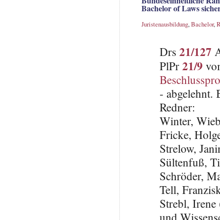
Bundeseinheitliche Rah
Bachelor of Laws sicher
Juristenausbildung
,
Bachelor
,
R
21/127
Drs
A
21/9
PlPr
vom
Beschlusspro
- abgelehnt.
Redner:
Winter, Wie
Fricke, Holg
Strelow, Jan
Sültenfuß, 
Schröder, Ma
Tell, Franzi
Strebl, Irene
und Wissensc