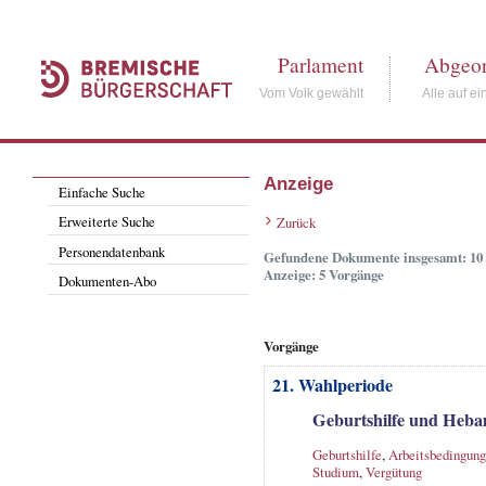
Parlament
Abgeor
Vom Volk gewählt
Alle auf ei
Anzeige
Einfache Suche
Erweiterte Suche
Zurück
Personendatenbank
Gefundene Dokumente insgesamt: 10
Anzeige: 5 Vorgänge
Dokumenten-Abo
Vorgänge
21. Wahlperiode
Geburtshilfe und Heba
Geburtshilfe
,
Arbeitsbedingun
Studium
,
Vergütung