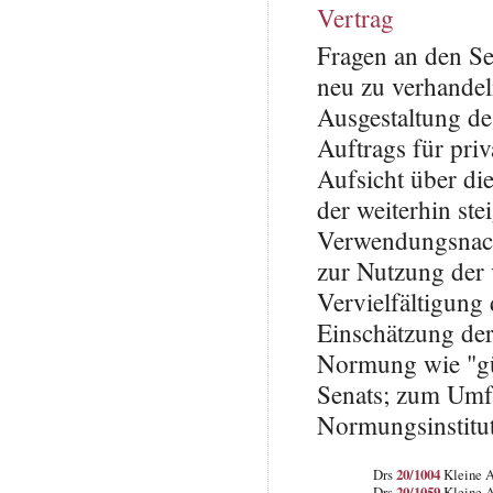
Vertrag
Fragen an den Se
neu zu verhandel
Ausgestaltung de
Auftrags für pri
Aufsicht über di
der weiterhin st
Verwendungsnachw
zur Nutzung der 
Vervielfältigun
Einschätzung der
Normung wie "gün
Senats; zum Umfa
Normungsinstitu
Drs
20/1004
Kleine A
Drs
20/1059
Kleine A