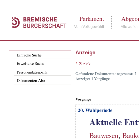
Parlament
Abgeor
Vom Volk gewählt
Alle auf ei
Anzeige
Einfache Suche
Erweiterte Suche
Zurück
Personendatenbank
Gefundene Dokumente insgesamt: 2
Anzeige: 1 Vorgänge
Dokumenten-Abo
Vorgänge
20. Wahlperiode
Aktuelle En
Bauwesen
,
Bauko