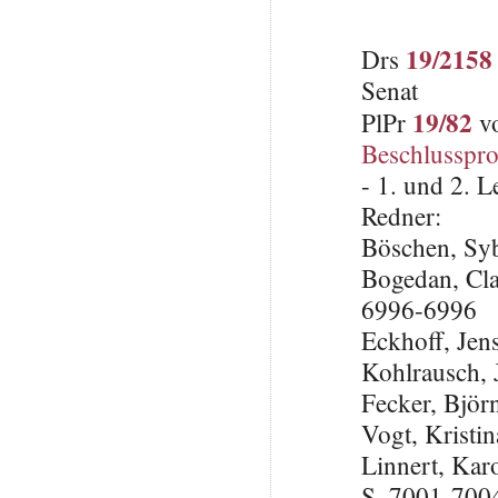
19/2158
Drs
Senat
19/82
PlPr
vo
Beschlusspro
- 1. und 2. 
Redner:
Böschen, Syb
Bogedan, Cla
6996-6996
Eckhoff, Je
Kohlrausch, 
Fecker, Björ
Vogt, Krist
Linnert, Kar
S. 7001-700