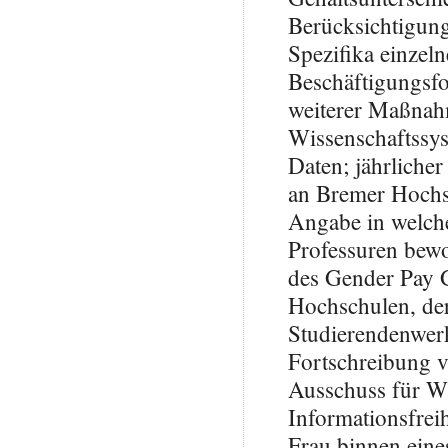
Berücksichtigung
Spezifika einzel
Beschäftigungsf
weiterer Maßna
Wissenschaftssy
Daten; jährliche
an Bremer Hochs
Angabe in welche
Professuren bewo
des Gender Pay G
Hochschulen, der
Studierendenwer
Fortschreibung 
Ausschuss für W
Informationsfrei
Frau binnen eine