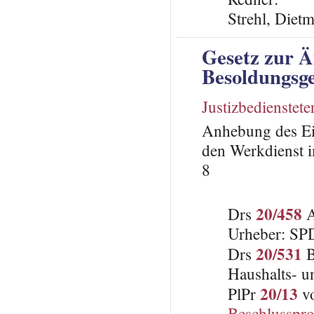
Strehl, Diet
Gesetz zur 
Besoldungsge
Justizbedienstete
Anhebung des Ei
den Werkdienst i
8
20/458
Drs
A
Urheber: SP
20/531
Drs
B
Haushalts- u
20/13
PlPr
vo
Beschlusspro