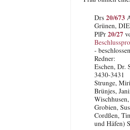
20/673
Drs
A
Grünen, DI
20/27
PlPr
vo
Beschlusspro
- beschlosse
Redner:
Eschen, Dr. 
3430-3431
Strunge, Mi
Brünjes, Jan
Wischhusen,
Grobien, Su
Cordßen, Tim
und Häfen) 