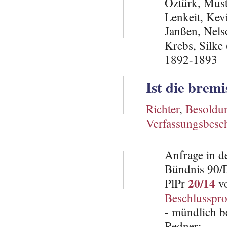
Öztürk, Must
Lenkeit, Kev
Janßen, Nel
Krebs, Silke 
1892-1893
Ist die brem
Richter
,
Besoldu
Verfassungsbesc
Anfrage in d
Bündnis 90/
20/14
PlPr
vo
Beschlusspro
- mündlich b
Redner: