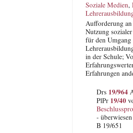
Soziale Medien
,
Lehrerausbildun
Aufforderung an 
Nutzung sozialer
für den Umgang m
Lehrerausbildung
in der Schule; Vo
Erfahrungswerte
Erfahrungen and
19/964
Drs
A
19/40
PlPr
vo
Beschlusspro
- überwiesen
B 19/651