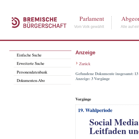
Parlament
Abgeor
Vom Volk gewählt
Alle auf ei
Anzeige
Einfache Suche
Erweiterte Suche
Zurück
Personendatenbank
Gefundene Dokumente insgesamt: 13
Anzeige: 3 Vorgänge
Dokumenten-Abo
Vorgänge
19. Wahlperiode
Social Media 
Leitfaden un