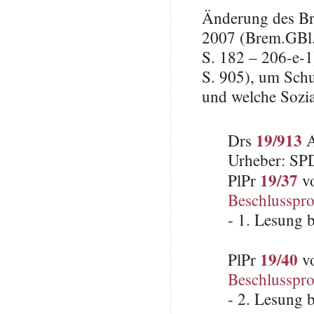
Änderung des Br
2007 (Brem.GBl
S. 182 – 206-e-1
S. 905), um Schu
und welche Sozia
19/913
Drs
A
Urheber: SP
19/37
PlPr
vo
Beschlusspro
- 1. Lesung 
19/40
PlPr
vo
Beschlusspro
- 2. Lesung 