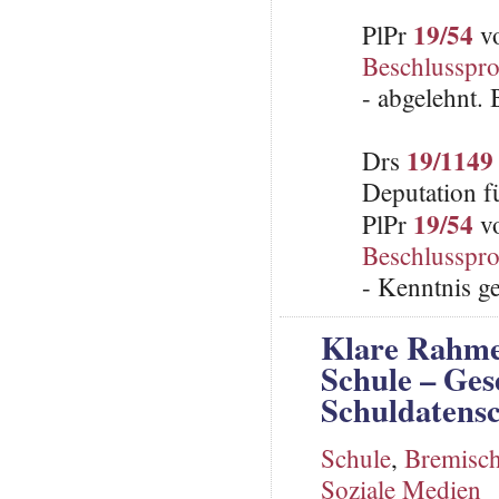
19/54
PlPr
vo
Beschlusspro
- abgelehnt.
19/1149
Drs
Deputation f
19/54
PlPr
vo
Beschlusspro
- Kenntnis 
Klare Rahme
Schule – Ges
Schuldatensc
Schule
,
Bremisch
Soziale Medien