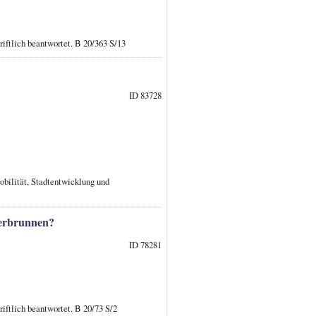
iftlich beantwortet. B 20/363 S/13
ID 83728
obilität, Stadtentwicklung und
erbrunnen?
ID 78281
iftlich beantwortet. B 20/73 S/2