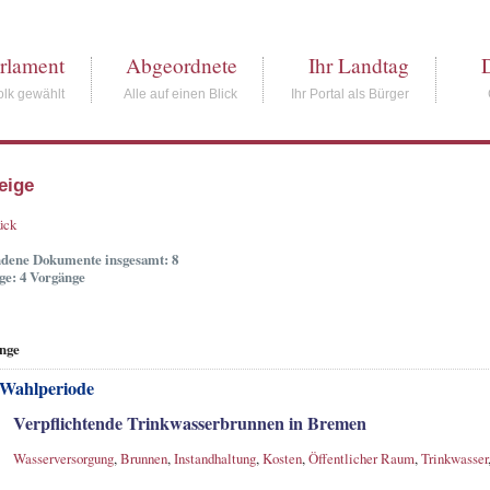
rlament
Abgeordnete
Ihr Landtag
lk gewählt
Alle auf einen Blick
Ihr Portal als Bürger
eige
ück
dene Dokumente insgesamt: 8
ge: 4 Vorgänge
nge
 Wahlperiode
Verpflichtende Trinkwasserbrunnen in Bremen
Wasserversorgung
,
Brunnen
,
Instandhaltung
,
Kosten
,
Öffentlicher Raum
,
Trinkwasser