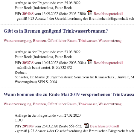
Anfrage in der Fragestunde
vom 25.08.2022
Peter Beck (fraktionslos), Peter Beck
PlPr
20/40 S
vom 13.09.2022 (Seite 2305-2306)
Beschlussprotokoll
- gemäß § 23 Absatz 4 der Geschäftsordnung der Bremischen Bürgerschaft schr
Gibt es in Bremen genügend Trinkwasserbrunnen?
Wasserversorgung
,
Brunnen
,
Öffentlicher Raum
,
Trinkwasser
,
Wassernutzung
Anfrage in der Fragestunde
vom 23.03.2022
Peter Beck (fraktionslos), Peter Beck
PlPr
20/37 S
vom 10.05.2022 (Seite 2003-2004)
Beschlussprotokoll
- mündlich beantwortet. B 20/332 S/2
Redner:
Schaefer, Dr. Maike (Bürgermeisterin; Senatorin für Klimaschutz, Umwelt, M
Wohnungsbau) SEN S. 2004
Wann kommen die zu Ende Mai 2019 versprochenen Trinkwass
Wasserversorgung
,
Brunnen
,
Öffentlicher Raum
,
Trinkwasser
,
Wassernutzung
Anfrage in der Fragestunde
vom 27.02.2020
CDU
PlPr
20/10 S
vom 26.03.2020 (Seite 551-552)
Beschlussprotokoll
- gemäß § 23 Absatz 4 der Geschäftsordnung der Bremischen Bürgerschaft schr