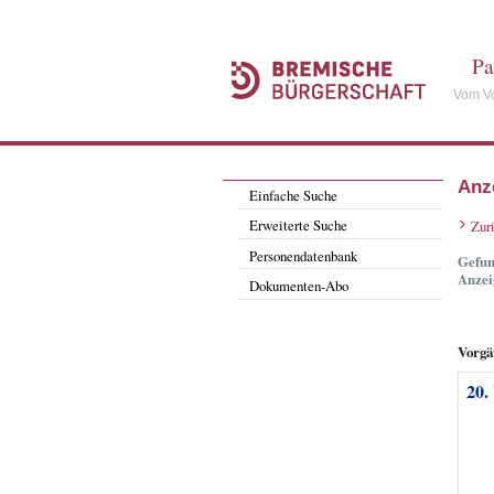
Pa
Vom Vo
Anz
Einfache Suche
Erweiterte Suche
Zur
Personendatenbank
Gefun
Anzei
Dokumenten-Abo
Vorgä
20.