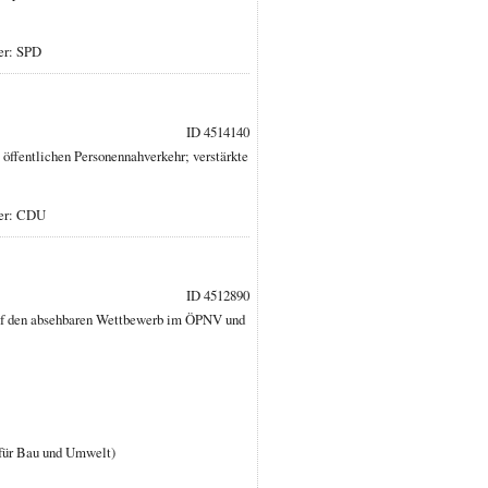
er: SPD
ID 4514140
öffentlichen Personennahverkehr; verstärkte
ber: CDU
ID 4512890
auf den absehbaren Wettbewerb im ÖPNV und
s für Bau und Umwelt)