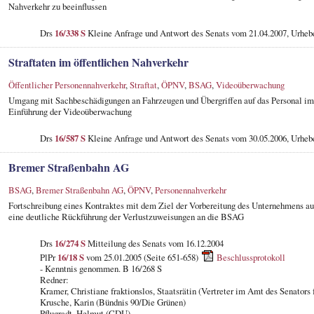
Nahverkehr zu beeinflussen
Drs
16/338 S
Kleine Anfrage und Antwort des Senats vom 21.04.2007, Urheb
Straftaten im öffentlichen Nahverkehr
Öffentlicher Personennahverkehr
,
Straftat
,
ÖPNV
,
BSAG
,
Videoüberwachung
Umgang mit Sachbeschädigungen an Fahrzeugen und Übergriffen auf das Personal im 
Einführung der Videoüberwachung
Drs
16/587 S
Kleine Anfrage und Antwort des Senats vom 30.05.2006, Urhe
Bremer Straßenbahn AG
BSAG
,
Bremer Straßenbahn AG
,
ÖPNV
,
Personennahverkehr
Fortschreibung eines Kontraktes mit dem Ziel der Vorbereitung des Unternehmens 
eine deutliche Rückführung der Verlustzuweisungen an die BSAG
Drs
16/274 S
Mitteilung des Senats vom 16.12.2004
PlPr
16/18 S
vom 25.01.2005 (Seite 651-658)
Beschlussprotokoll
- Kenntnis genommen. B 16/268 S
Redner:
Kramer, Christiane fraktionslos, Staatsrätin (Vertreter im Amt des Senator
Krusche, Karin (Bündnis 90/Die Grünen)
Pflugradt, Helmut (CDU)