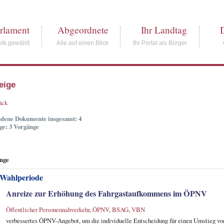
rlament
Abgeordnete
Ihr Landtag
lk gewählt
Alle auf einen Blick
Ihr Portal als Bürger
eige
ück
dene Dokumente insgesamt: 4
ge: 3 Vorgänge
nge
 Wahlperiode
Anreize zur Erhöhung des Fahrgastaufkommens im ÖPNV
Öffentlicher Personennahverkehr
,
ÖPNV
,
BSAG
,
VBN
verbessertes ÖPNV-Angebot, um die individuelle Entscheidung für einen Umstieg vom