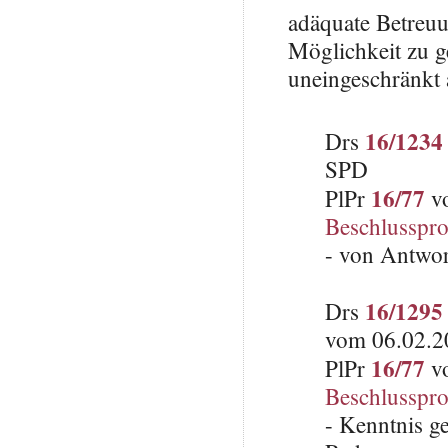
adäquate Betreuu
Möglichkeit zu g
uneingeschränkt 
16/1234
Drs
SPD
16/77
PlPr
vo
Beschlusspro
- von Antwo
16/1295
Drs
vom 06.02.2
16/77
PlPr
vo
Beschlusspro
- Kenntnis 