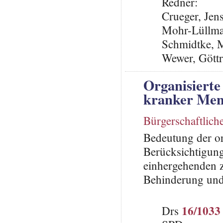
Redner:
Crueger, Jen
Mohr-Lüllma
Schmidtke, M
Wewer, Göttri
Organisierte
kranker Men
Bürgerschaftlic
Bedeutung der or
Berücksichtigun
einhergehenden 
Behinderung und
16/1033
Drs