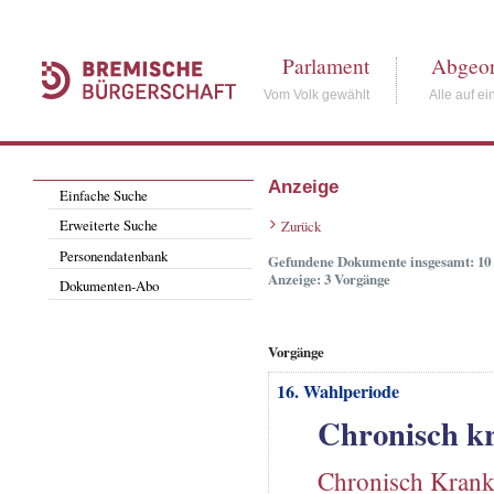
Parlament
Abgeor
Vom Volk gewählt
Alle auf ei
Anzeige
Einfache Suche
Erweiterte Suche
Zurück
Personendatenbank
Gefundene Dokumente insgesamt: 10
Anzeige: 3 Vorgänge
Dokumenten-Abo
Vorgänge
16. Wahlperiode
Chronisch k
Chronisch Krank