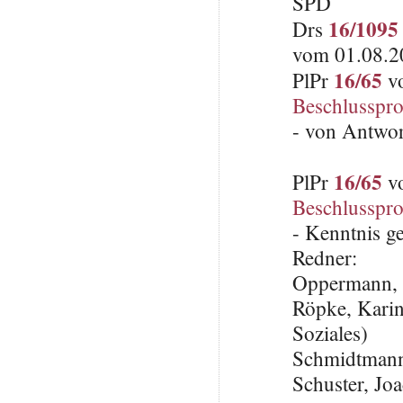
SPD
16/1095
Drs
vom 01.08.2
16/65
PlPr
vo
Beschlusspro
- von Antwo
16/65
PlPr
vo
Beschlusspro
- Kenntnis 
Redner:
Oppermann,
Röpke, Karin
Soziales)
Schmidtmann
Schuster, Jo