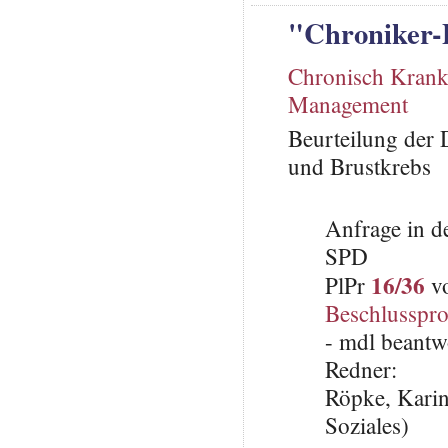
"Chroniker
Chronisch Krank
Management
Beurteilung der
und Brustkrebs
Anfrage in d
SPD
16/36
PlPr
vo
Beschlusspro
- mdl beantw
Redner:
Röpke, Karin
Soziales)