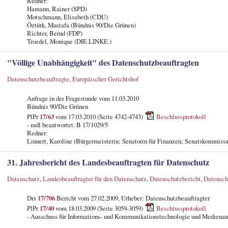
Redner:
Hamann, Rainer (SPD)
Motschmann, Elisabeth (CDU)
Öztürk, Mustafa (Bündnis 90/Die Grünen)
Richter, Bernd (FDP)
Troedel, Monique (DIE LINKE.)
"Völlige Unabhängigkeit" des Datenschutzbeauftragten
Datenschutzbeauftragte
,
Europäischer Gerichtshof
Anfrage in der Fragestunde vom 11.03.2010
Bündnis 90/Die Grünen
PlPr
17/63
vom 17.03.2010 (Seite 4742-4743)
Beschlussprotokoll
- mdl beantwortet. B 17/1029/5
Redner:
Linnert, Karoline (Bürgermeisterin; Senatorin für Finanzen; Senatskommissa
31. Jahresbericht des Landesbeauftragten für Datenschutz
Datenschutz
,
Landesbeauftragter für den Datenschutz
,
Datenschutzbericht
,
Datensch
Drs
17/706
Bericht vom 27.02.2009, Urheber: Datenschutzbeauftragter
PlPr
17/40
vom 18.03.2009 (Seite 3059-3059)
Beschlussprotokoll
- Ausschuss für Informations- und Kommunikationstechnologie und Medienan