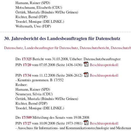
Hamann, Rainer (SPD)
Motschmann, Elisabeth (CDU)
Öztürk, Mustafa (Bündnis 90/Die Grünen)
Richter, Bernd (FDP)
Troedel, Monique (DIE LINKE.)
Woltemath, Uwe (FDP)
30. Jahresbericht des Landesbeauftragten für Datenschutz
Datenschutz
,
Landesbeauftragter für Datenschutz
,
Datenschutzbericht
,
Datenschutzb
Drs
17/325
Bericht vom 31.03.2008, Urheber: Datenschutzbeauftragter
PlPr
17/20
vom 07.05.2008 (Seite 1436-1436)
Beschlussprotokoll
PlPr
17/34
vom 11.12.2008 (Seite 2606-2612)
Beschlussprotokoll
- Kenntnis genommen. B 17/552
Redner:
Hamann, Rainer (SPD)
Neumeyer, Silvia (CDU)
Öztürk, Mustafa (Bündnis 90/Die Grünen)
Richter, Bernd (FDP)
Troedel, Monique (DIE LINKE.)
Drs
17/509
Mitteilung des Senats vom 19.08.2008
PlPr
17/27
vom 10.09.2008 (Seite 1973-1981)
Beschlussprotokoll
- Ausschuss für Informations- und Kommunikationstechnologie und Medienan