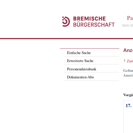
Pa
Vom Vo
Anz
Einfache Suche
Erweiterte Suche
Zur
Personendatenbank
Gefun
Anzei
Dokumenten-Abo
Vorgä
17.