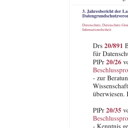
3. Jahresbericht der L
Datengrundschutzvero
Datenschutz
,
Datenschutz-Gru
Informationsfreiheit
20/891
Drs
B
für Datensch
20/26
PlPr
vo
Beschlusspro
- zur Beratu
Wissenschaft
überwiesen. 
20/35
PlPr
vo
Beschlusspro
- Kenntnis g