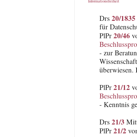
Informationsfreiheit
20/1835
Drs
für Datensch
20/46
PlPr
vo
Beschlusspro
- zur Beratu
Wissenschaft
überwiesen. 
21/12
PlPr
vo
Beschlusspro
- Kenntnis 
21/3
Drs
Mitt
21/2
PlPr
vom