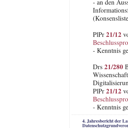
- an den Aus
Informationsf
(Konsenslist
21/12
PlPr
vo
Beschlusspro
- Kenntnis 
21/280
Drs
B
Wissenschaft
Digitalisieru
21/12
PlPr
vo
Beschlusspro
- Kenntnis 
4. Jahresbericht der L
Datenschutzgrundvero