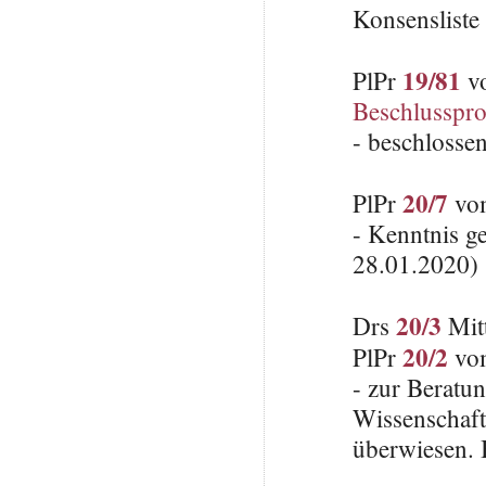
Konsenslist
19/81
PlPr
vo
Beschlusspro
- beschlosse
20/7
PlPr
vom
- Kenntnis g
28.01.2020)
20/3
Drs
Mitt
20/2
PlPr
vom
- zur Beratu
Wissenschaft
überwiesen. 