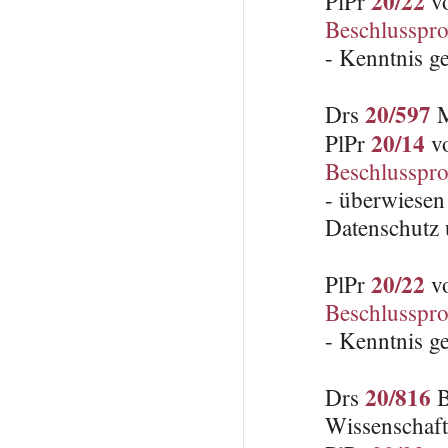
20/22
PlPr
vo
Beschlusspro
- Kenntnis g
20/597
Drs
M
20/14
PlPr
vo
Beschlusspro
- überwiesen
Datenschutz 
20/22
PlPr
vo
Beschlusspro
- Kenntnis g
20/816
Drs
B
Wissenschaft