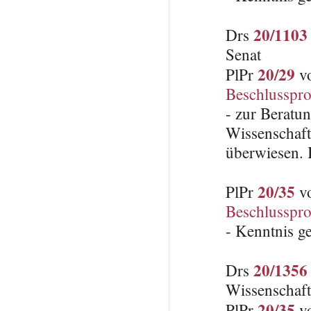
20/1103
Drs
Senat
20/29
PlPr
vo
Beschlusspro
- zur Beratu
Wissenschaft
überwiesen. 
20/35
PlPr
vo
Beschlusspro
- Kenntnis g
20/1356
Drs
Wissenschaft
20/35
PlPr
vo