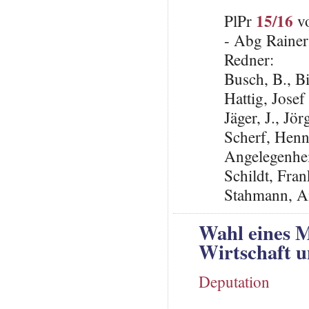
15/16
PlPr
vo
- Abg Rainer
Redner:
Busch, B., B
Hattig, Josef
Jäger, J., Jö
Scherf, Henni
Angelegenheit
Schildt, Fra
Stahmann, A
Wahl eines M
Wirtschaft 
Deputation