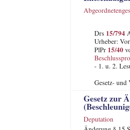
Abgeordnetenges
15/794
Drs
A
Urheber: Vor
15/40
PlPr
vo
Beschlusspro
- 1. u. 2. L
Gesetz- und 
Gesetz zur Ä
(Beschleunig
Deputation
Änderung § 15 Sa