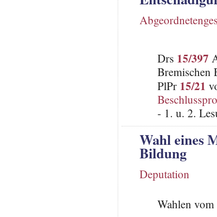
Abgeordnetenges
15/397
Drs
A
Bremischen B
15/21
PlPr
vo
Beschlusspro
- 1. u. 2. L
Wahl eines M
Bildung
Deputation
Wahlen vom 