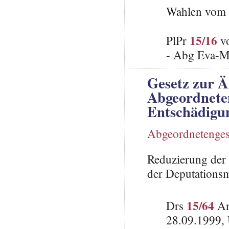
Wahlen vom 
15/16
PlPr
vo
- Abg Eva-Ma
Gesetz zur 
Abgeordneten
Entschädigun
Abgeordnetenges
Reduzierung der
der Deputations
15/64
Drs
An
28.09.1999, 