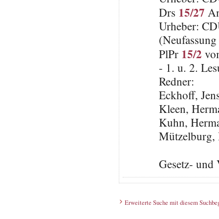
15/27
Drs
An
Urheber: C
(Neufassung 
15/2
PlPr
vom
- 1. u. 2. Le
Redner:
Eckhoff, Je
Kleen, Herm
Kuhn, Herma
Mützelburg, 
Gesetz- und 
Erweiterte Suche mit diesem Suchbeg