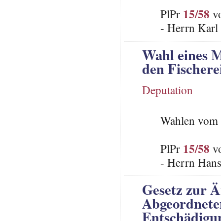
15/58
PlPr
vo
- Herrn Karl
Wahl eines M
den Fischere
Deputation
Wahlen vom 
15/58
PlPr
vo
- Herrn Han
Gesetz zur 
Abgeordneten
Entschädigun