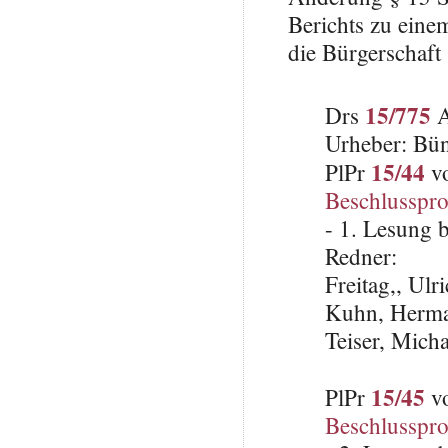
Berichts zu eine
die Bürgerschaft
15/775
Drs
A
Urheber: Bü
15/44
PlPr
vo
Beschlusspro
- 1. Lesung 
Redner:
Freitag,, Ulr
Kuhn, Herma
Teiser, Mich
15/45
PlPr
vo
Beschlusspro