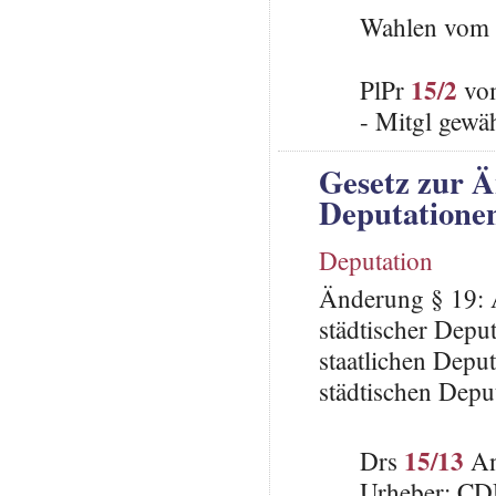
Wahlen vom 
15/2
PlPr
vom
- Mitgl gewä
Gesetz zur Ä
Deputatione
Deputation
Änderung § 19: A
städtischer Depu
staatlichen Depu
städtischen Depu
15/13
Drs
An
Urheber: C