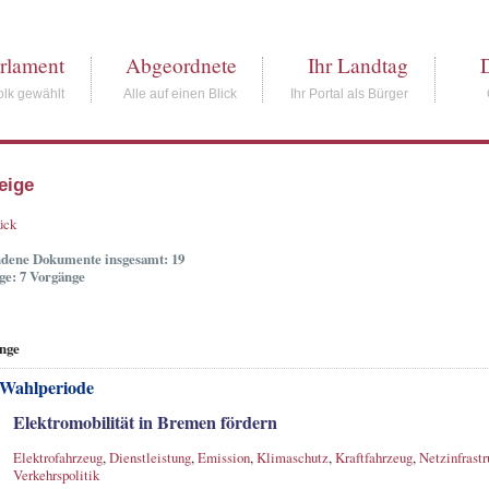
rlament
Abgeordnete
Ihr Landtag
lk gewählt
Alle auf einen Blick
Ihr Portal als Bürger
eige
ück
dene Dokumente insgesamt: 19
ge: 7 Vorgänge
nge
 Wahlperiode
Elektromobilität in Bremen fördern
Elektrofahrzeug
,
Dienstleistung
,
Emission
,
Klimaschutz
,
Kraftfahrzeug
,
Netzinfrastr
Verkehrspolitik