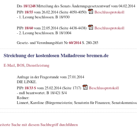
Drs
18/1248
Mitteilung des Senats Änderungsgesetzentwurf vom 04.02.2014
PlPr
18/55
vom 26.02.2014 (Seite 4050-4050)
Beschlussprotokoll
- 1. Lesung beschlossen. B 18/930
PlPr
18/60
vom 22.05.2014 (Seite 4438-4438)
Beschlussprotokoll
- 2. Lesung beschlossen. B 18/1004
Gesetz- und Verordnungsblatt Nr
60/2014
S. 280-285
Streichung der kostenlosen Mailadresse bremen.de
E-Mail
,
BOS
,
Dienstleistung
Anfrage in der Fragestunde vom 27.01.2014
DIE LINKE.
PlPr
18/33 S
vom 25.02.2014 (Seite 1717)
Beschlussprotokoll
- mdl beantwortet. B 18/421 S/4
Redner:
Linnert, Karoline (Bürgermeisterin; Senatorin für Finanzen; Senatskommissa
eiterte Suche mit diesem Suchbegriff durchführen