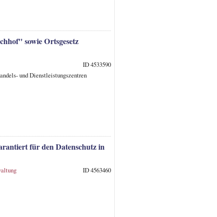
rchhof" sowie Ortsgesetz
ID 4533590
andels- und Dienstleistungszentren
rantiert für den Datenschutz in
waltung
ID 4563460