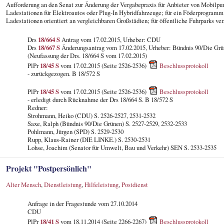
Aufforderung an den Senat zur Änderung der Vergabepraxis für Anbieter von Mobilpu
Ladestationen für Elektroautos oder Plug-In Hybridfahrzeuge; für ein Föderprogramm
Ladestationen orientiert an vergleichbaren Großstädten; für öffentliche Fuhrparks ve
Drs
18/664 S
Antrag vom 17.02.2015, Urheber: CDU
Drs
18/667 S
Änderungsantrag vom 17.02.2015, Urheber: Bündnis 90/Die Gr
(Neufassung der Drs. 18/664 S vom 17.02.2015)
PlPr
18/45 S
vom 17.02.2015 (Seite 2526-2536)
Beschlussprotokoll
- zurückgezogen. B 18/572 S
PlPr
18/45 S
vom 17.02.2015 (Seite 2526-2536)
Beschlussprotokoll
- erledigt durch Rücknahme der Drs 18/664 S. B 18/572 S
Redner:
Strohmann, Heiko (CDU) S. 2526-2527, 2531-2532
Saxe, Ralph (Bündnis 90/Die Grünen) S. 2527-2529, 2532-2533
Pohlmann, Jürgen (SPD) S. 2529-2530
Rupp, Klaus-Rainer (DIE LINKE.) S. 2530-2531
Lohse, Joachim (Senator für Umwelt, Bau und Verkehr) SEN S. 2533-2535
Projekt "Postpersönlich"
Alter Mensch
,
Dienstleistung
,
Hilfeleistung
,
Postdienst
Anfrage in der Fragestunde vom 27.10.2014
CDU
PlPr
18/41 S
vom 18.11.2014 (Seite 2266-2267)
Beschlussprotokoll