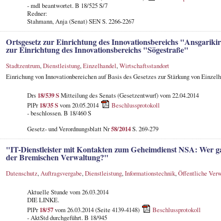
- mdl beantwortet. B 18/525 S/7
Redner:
Stahmann, Anja (Senat) SEN S. 2266-2267
Ortsgesetz zur Einrichtung des Innovationsbereichs "Ansgariki
zur Einrichtung des Innovationsbereichs "Sögestraße"
Stadtzentrum
,
Dienstleistung
,
Einzelhandel
,
Wirtschaftsstandort
Einrichung von Innovationbereichen auf Basis des Gesetzes zur Stärkung von Einzelh
Drs
18/539 S
Mitteilung des Senats (Gesetzentwurf) vom 22.04.2014
PlPr
18/35 S
vom 20.05.2014
Beschlussprotokoll
- beschlossen. B 18/460 S
Gesetz- und Verordnungsblatt Nr
58/2014
S. 269-279
"IT-Dienstleister mit Kontakten zum Geheimdienst NSA: Wer ga
der Bremischen Verwaltung?"
Datenschutz
,
Auftragsvergabe
,
Dienstleistung
,
Informationstechnik
,
Öffentliche Ver
Aktuelle Stunde vom 26.03.2014
DIE LINKE.
PlPr
18/57
vom 26.03.2014 (Seite 4139-4148)
Beschlussprotokoll
- AktStd durchgeführt. B 18/945