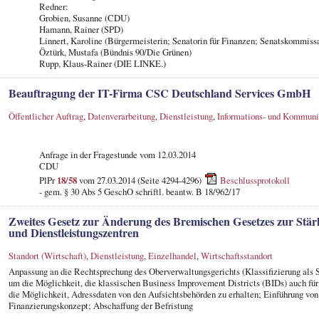
Redner:
Grobien, Susanne (CDU)
Hamann, Rainer (SPD)
Linnert, Karoline (Bürgermeisterin; Senatorin für Finanzen; Senatskommissa
Öztürk, Mustafa (Bündnis 90/Die Grünen)
Rupp, Klaus-Rainer (DIE LINKE.)
Beauftragung der IT-Firma CSC Deutschland Services GmbH
Öffentlicher Auftrag
,
Datenverarbeitung
,
Dienstleistung
,
Informations- und Kommuni
Anfrage in der Fragestunde vom 12.03.2014
CDU
PlPr
18/58
vom 27.03.2014 (Seite 4294-4296)
Beschlussprotokoll
- gem. § 30 Abs 5 GeschO schriftl. beantw. B 18/962/17
Zweites Gesetz zur Änderung des Bremischen Gesetzes zur Stär
und Dienstleistungszentren
Standort (Wirtschaft)
,
Dienstleistung
,
Einzelhandel
,
Wirtschaftsstandort
Anpassung an die Rechtsprechung des Oberverwaltungsgerichts (Klassifizierung als
um die Möglichkeit, die klassischen Business Improvement Districts (BIDs) auch f
die Möglichkeit, Adressdaten von den Aufsichtsbehörden zu erhalten; Einführung v
Finanzierungskonzept; Abschaffung der Befristung