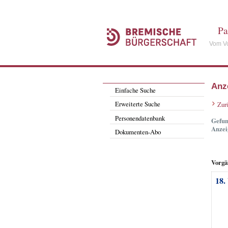
Pa
Vom Vo
Anz
Einfache Suche
Erweiterte Suche
Zur
Personendatenbank
Gefun
Anzei
Dokumenten-Abo
Vorgä
18.