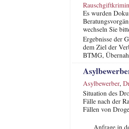
Rauschgiftkrimina
Es wurden Dokum
Beratungsvorgän
wechseln Sie bitt
Ergebnisse der G
dem Ziel der Ve
BTMG, Übernahm
Asylbewerbe
Asylbewerber
,
D
Situation des D
Fälle nach der Ra
Fällen von Drog
Anfrage in d