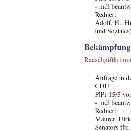
- mdl beantw
Redner:
Adolf, H., H
und Soziales
Bekämpfung 
Rauschgiftkrimina
Anfrage in d
CDU
15/5
PlPr
vom
- mdl beantw
Redner:
Mäurer, Ulric
Senators für