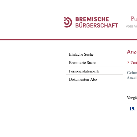
Pa
Vom Vo
Anz
Einfache Suche
Erweiterte Suche
Zur
Personendatenbank
Gefun
Anzei
Dokumenten-Abo
Vorgä
19.