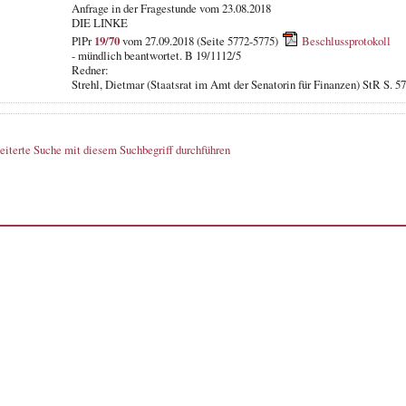
Anfrage in der Fragestunde
vom 23.08.2018
DIE LINKE
PlPr
19/70
vom 27.09.2018 (Seite 5772-5775)
Beschlussprotokoll
- mündlich beantwortet. B 19/1112/5
Redner:
Strehl, Dietmar (Staatsrat im Amt der Senatorin für Finanzen) StR S. 5
eiterte Suche mit diesem Suchbegriff durchführen