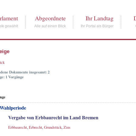
rlament
Abgeordnete
Ihr Landtag
lk gewählt
Alle auf einen Blick
Ihr Portal als Bürger
eige
ück
dene Dokumente insgesamt: 2
ge: 1 Vorgänge
nge
 Wahlperiode
Vergabe von Erbbaurecht im Land Bremen
Erbbaurecht
,
Erbrecht
,
Grundstück
,
Zins