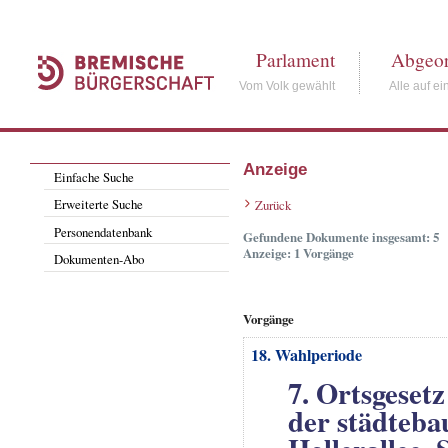
Parlament
Abgeor
Vom Volk gewählt
Alle auf ei
Anzeige
Einfache Suche
Erweiterte Suche
Zurück
Personendatenbank
Gefundene Dokumente insgesamt: 5
Anzeige: 1 Vorgänge
Dokumenten-Abo
Vorgänge
18. Wahlperiode
7. Ortsgeset
der städteba