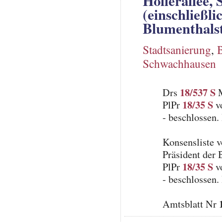
Hollerallee,
(einschließli
Blumenthals
Stadtsanierung
,
Schwachhausen
18/537 S
Drs
M
18/35 S
PlPr
v
- beschlossen.
Konsensliste 
Präsident der
18/35 S
PlPr
v
- beschlossen.
Amtsblatt Nr