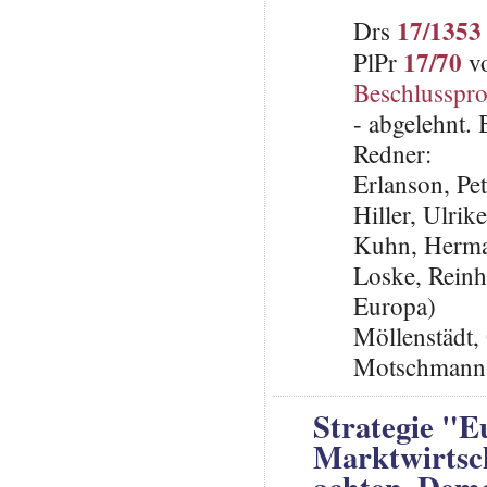
17/1353
Drs
17/70
PlPr
vo
Beschlusspro
- abgelehnt.
Redner:
Erlanson, Pe
Hiller, Ulrik
Kuhn, Herma
Loske, Reinh
Europa)
Möllenstädt,
Motschmann,
Strategie "E
Marktwirtsch
achten, Demo