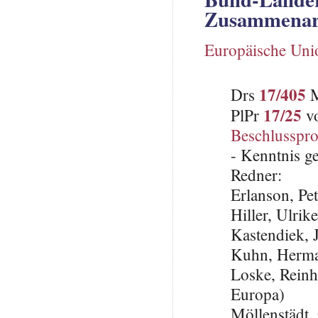
Zusammenarb
Europäische Uni
17/405
Drs
M
17/25
PlPr
vo
Beschlusspro
- Kenntnis 
Redner:
Erlanson, Pe
Hiller, Ulrik
Kastendiek,
Kuhn, Herma
Loske, Reinh
Europa)
Möllenstädt,