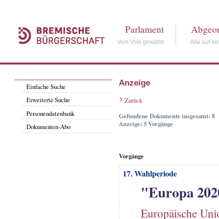
Parlament
Abgeor
Vom Volk gewählt
Alle auf ei
Anzeige
Einfache Suche
Erweiterte Suche
Zurück
Personendatenbank
Gefundene Dokumente insgesamt: 8
Anzeige: 5 Vorgänge
Dokumenten-Abo
Vorgänge
17. Wahlperiode
"Europa 202
Europäische Uni