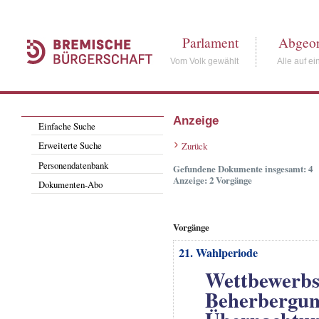
Parlament
Abgeor
Vom Volk gewählt
Alle auf ei
Anzeige
Einfache Suche
Erweiterte Suche
Zurück
Personendatenbank
Gefundene Dokumente insgesamt: 4
Anzeige: 2 Vorgänge
Dokumenten-Abo
Vorgänge
21. Wahlperiode
Wettbewerbss
Beherbergung