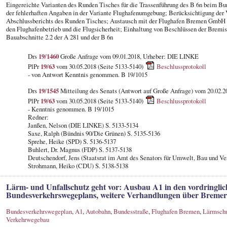
Eingereichte Varianten des Runden Tisches für die Trassenführung des B 6n beim 
der fehlerhaften Angaben in der Variante Flughafenumgebung; Berücksichtigung der
Abschlussberichts des Runden Tisches; Austausch mit der Flughafen Bremen GmbH 
den Flughafenbetrieb und die Flugsicherheit; Einhaltung von Beschlüssen der Bremis
Bauabschnitte 2.2 der A 281 und der B 6n
Drs
19/1460
Große Anfrage vom 09.01.2018, Urheber: DIE LINKE
PlPr
19/63
vom 30.05.2018 (Seite 5133-5140)
Beschlussprotokoll
- von Antwort Kenntnis genommen. B 19/1015
Drs
19/1545
Mitteilung des Senats (Antwort auf Große Anfrage) vom 20.02.2
PlPr
19/63
vom 30.05.2018 (Seite 5133-5140)
Beschlussprotokoll
- Kenntnis genommen. B 19/1015
Redner:
Janßen, Nelson (DIE LINKE) S. 5133-5134
Saxe, Ralph (Bündnis 90/Die Grünen) S. 5135-5136
Sprehe, Heike (SPD) S. 5136-5137
Buhlert, Dr. Magnus (FDP) S. 5137-5138
Deutschendorf, Jens (Staatsrat im Amt des Senators für Umwelt, Bau und Ve
Strohmann, Heiko (CDU) S. 5138-5138
Lärm- und Unfallschutz geht vor: Ausbau A1 in den vordringlic
Bundesverkehrswegeplans, weitere Verhandlungen über Bremer
Bundesverkehrswegeplan
,
A1
,
Autobahn
,
Bundesstraße
,
Flughafen Bremen
,
Lärmsch
Verkehrwegebau