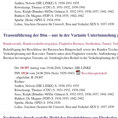
Janßen, Nelson (DIE LINKE) S. 1930-1931 1935
Röwekamp, Thomas (CDU) S. 1931-1932, 1939-1941
Saxe, Ralph (Bündnis 90/Die Grünen) S. 1932-1933, 1936-1937, 1941-1942
Buhlert, Dr. Magnus (FDP) S. 1934-1935, 1942-1942
Sprehe, Heike (SPD) S. 1934-1934
Lohse, Joachim (Senator für Umwelt, Bau und Verkehr) SEN S. 1937-1939
Trassenführung der B6n – nur in der Variante Untertunnelung
Bundesstraße
,
Bundesverkehrswegeplan
,
Flughafen Bremen
,
Straßenbau
,
Tunnel
,
Ver
Bekräftigung der Beschlüsse der Bremischen Bürgerschaft sowie des Runden Tisches 
Verkehrsplanung mit Bau eines Tunnels unter dem Flughafen vorsieht; Aufforderung an
Bremen bevorzugten Variante als Vordringlichen Bedarf in der Verkehrsplanung des
Drs
19/397
Antrag vom 19.04.2016, Urheber: DIE LINKE
PlPr
19/26
vom 24.08.2016 (Seite 1929-1943)
Beschlussprotokoll
- abgelehnt. B 19/407
Redner:
Janßen, Nelson (DIE LINKE) S. 1930-1931 1935
Röwekamp, Thomas (CDU) S. 1931-1932, 1939-1941
Saxe, Ralph (Bündnis 90/Die Grünen) S. 1932-1933, 1936-1937, 1941-1942
Buhlert, Dr. Magnus (FDP) S. 1934-1935, 1942-1942
Sprehe, Heike (SPD) S. 1934-1934
Lohse, Joachim (Senator für Umwelt, Bau und Verkehr) SEN S. 1937-1939
Nachtruhe durch gezielte Wahl der Startrichtung am Flughafen