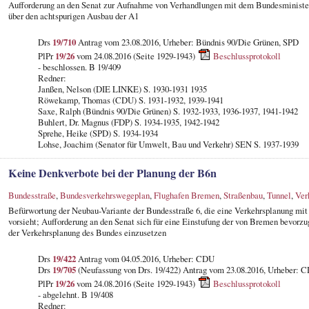
Aufforderung an den Senat zur Aufnahme von Verhandlungen mit dem Bundesministeriu
über den achtspurigen Ausbau der A1
Drs
19/710
Antrag vom 23.08.2016, Urheber: Bündnis 90/Die Grünen, SPD
PlPr
19/26
vom 24.08.2016 (Seite 1929-1943)
Beschlussprotokoll
- beschlossen. B 19/409
Redner:
Janßen, Nelson (DIE LINKE) S. 1930-1931 1935
Röwekamp, Thomas (CDU) S. 1931-1932, 1939-1941
Saxe, Ralph (Bündnis 90/Die Grünen) S. 1932-1933, 1936-1937, 1941-1942
Buhlert, Dr. Magnus (FDP) S. 1934-1935, 1942-1942
Sprehe, Heike (SPD) S. 1934-1934
Lohse, Joachim (Senator für Umwelt, Bau und Verkehr) SEN S. 1937-1939
Keine Denkverbote bei der Planung der B6n
Bundesstraße
,
Bundesverkehrswegeplan
,
Flughafen Bremen
,
Straßenbau
,
Tunnel
,
Ver
Befürwortung der Neubau-Variante der Bundesstraße 6, die eine Verkehrsplanung mit
vorsieht; Aufforderung an den Senat sich für eine Einstufung der von Bremen bevorzu
der Verkehrsplanung des Bundes einzusetzen
Drs
19/422
Antrag vom 04.05.2016, Urheber: CDU
Drs
19/705
(Neufassung von Drs. 19/422) Antrag vom 23.08.2016, Urheber: 
PlPr
19/26
vom 24.08.2016 (Seite 1929-1943)
Beschlussprotokoll
- abgelehnt. B 19/408
Redner: