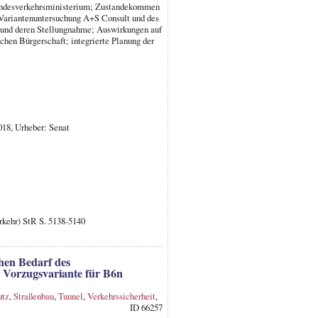
Bundesverkehrsministerium; Zustandekommen
 Variantenuntersuchung A+S Consult und des
und deren Stellungnahme; Auswirkungen auf
chen Bürgerschaft; integrierte Planung der
018, Urheber: Senat
rkehr) StR S. 5138-5140
hen Bedarf des
 Vorzugsvariante für B6n
utz
,
Straßenbau
,
Tunnel
,
Verkehrssicherheit
,
ID 66257