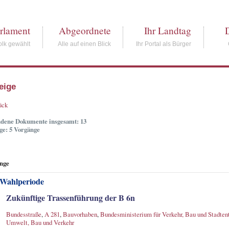
rlament
Abgeordnete
Ihr Landtag
lk gewählt
Alle auf einen Blick
Ihr Portal als Bürger
eige
ück
dene Dokumente insgesamt: 13
ge: 5 Vorgänge
nge
 Wahlperiode
Zukünftige Trassenführung der B 6n
Bundesstraße
,
A 281
,
Bauvorhaben
,
Bundesministerium für Verkehr, Bau und Stadten
Umwelt, Bau und Verkehr