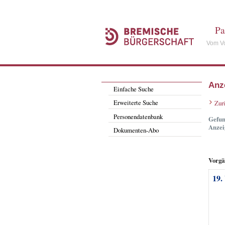
Pa
Vom Vo
Anz
Einfache Suche
Erweiterte Suche
Zur
Personendatenbank
Gefun
Anzei
Dokumenten-Abo
Vorgä
19.