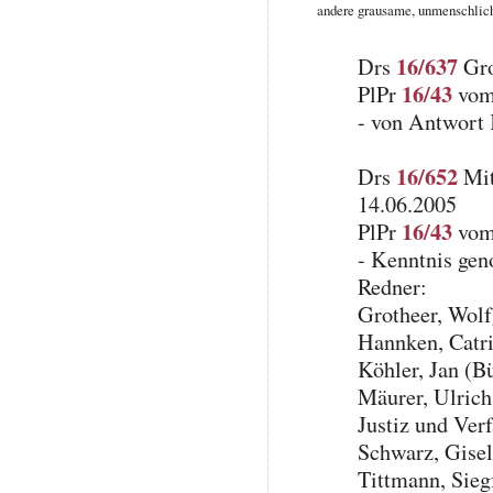
andere grausame, unmenschliche
16/637
Drs
Gro
16/43
PlPr
vom 
- von Antwort
16/652
Drs
Mit
14.06.2005
16/43
PlPr
vom 
- Kenntnis ge
Redner:
Grotheer, Wol
Hannken, Catr
Köhler, Jan (B
Mäurer, Ulrich 
Justiz und Ver
Schwarz, Gise
Tittmann, Sie