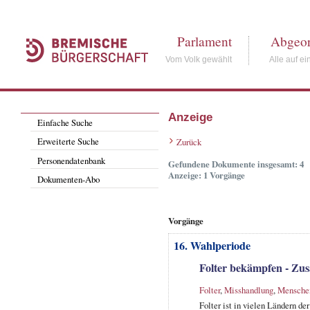
Parlament
Abgeor
Vom Volk gewählt
Alle auf ei
Anzeige
Einfache Suche
Erweiterte Suche
Zurück
Personendatenbank
Gefundene Dokumente insgesamt: 4
Anzeige: 1 Vorgänge
Dokumenten-Abo
Vorgänge
16. Wahlperiode
Folter bekämpfen - Zus
Folter
,
Misshandlung
,
Menschen
Folter ist in vielen Ländern d