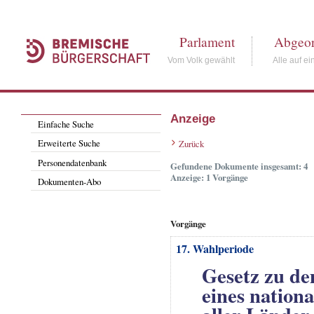
Parlament
Abgeor
Vom Volk gewählt
Alle auf ei
Anzeige
Einfache Suche
Erweiterte Suche
Zurück
Personendatenbank
Gefundene Dokumente insgesamt: 4
Anzeige: 1 Vorgänge
Dokumenten-Abo
Vorgänge
17. Wahlperiode
Gesetz zu de
eines nation