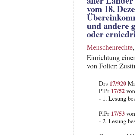
aller Länder 
vom 18. Dez
Übereinkomm
und andere 
oder erniedr
Menschenrechte
Einrichtung ein
von Folter; Zust
17/920
Drs
Mit
17/52
PlPr
vom
- 1. Lesung be
17/53
PlPr
vom
- 2. Lesung be