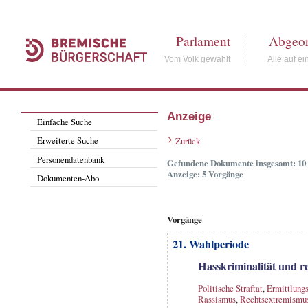
Parlament
Abgeor
Vom Volk gewählt
Alle auf ei
Anzeige
Einfache Suche
Erweiterte Suche
Zurück
Personendatenbank
Gefundene Dokumente insgesamt: 10
Anzeige: 5 Vorgänge
Dokumenten-Abo
Vorgänge
21. Wahlperiode
Hasskriminalität und 
Politische Straftat
,
Ermittlungs
Rassismus
,
Rechtsextremismu