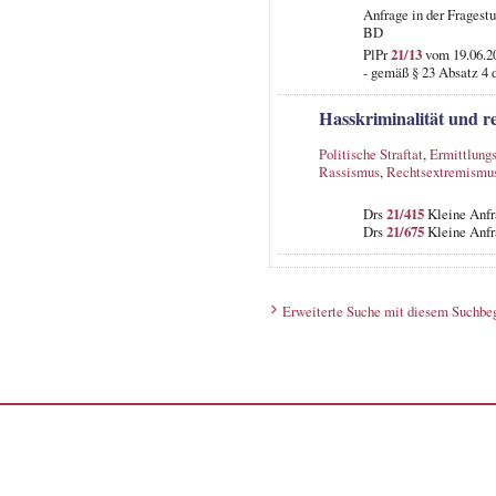
Anfrage in der Fragest
BD
PlPr
21/13
vom 19.06.20
- gemäß § 23 Absatz 4 
Hasskriminalität und 
Politische Straftat
,
Ermittlungs
Rassismus
,
Rechtsextremismu
Drs
21/415
Kleine Anfr
Drs
21/675
Kleine Anfr
Erweiterte Suche mit diesem Suchbeg