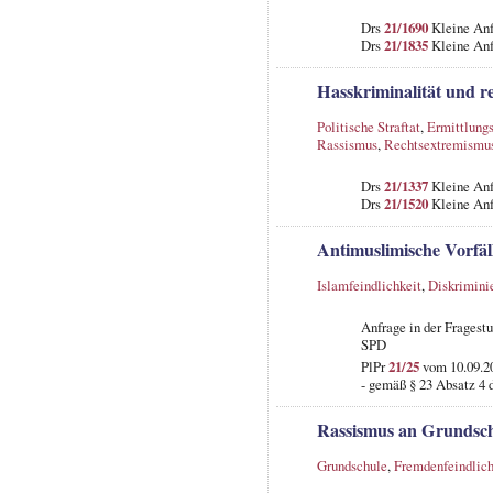
Drs
21/1690
Kleine An
Drs
21/1835
Kleine Anf
Hasskriminalität und 
Politische Straftat
,
Ermittlungs
Rassismus
,
Rechtsextremismu
Drs
21/1337
Kleine An
Drs
21/1520
Kleine Anf
Antimuslimische Vorfä
Islamfeindlichkeit
,
Diskrimini
Anfrage in der Fragest
SPD
PlPr
21/25
vom 10.09.20
- gemäß § 23 Absatz 4 
Rassismus an Grundsc
Grundschule
,
Fremdenfeindlich