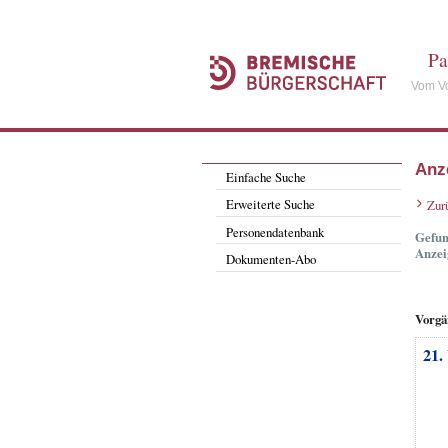
Pa
Vom Vo
Anz
Einfache Suche
Erweiterte Suche
Zur
Personendatenbank
Gefun
Anzei
Dokumenten-Abo
Vorgä
21.