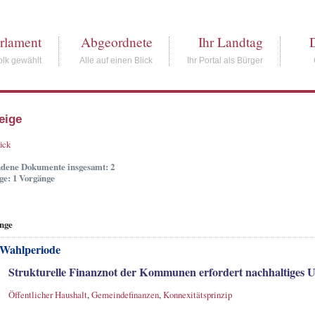
rlament
Abgeordnete
Ihr Landtag
lk gewählt
Alle auf einen Blick
Ihr Portal als Bürger
eige
ück
dene Dokumente insgesamt: 2
ge: 1 Vorgänge
nge
 Wahlperiode
Strukturelle Finanznot der Kommunen erfordert nachhaltiges
Öffentlicher Haushalt
,
Gemeindefinanzen
,
Konnexitätsprinzip