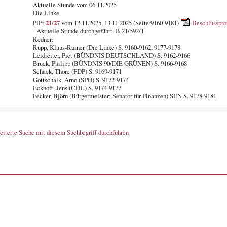
Aktuelle Stunde vom 06.11.2025
Die Linke
PlPr
21/27
vom 12.11.2025, 13.11.2025 (Seite 9160-9181)
Beschlusspro
- Aktuelle Stunde durchgeführt. B 21/592/1
Redner:
Rupp, Klaus-Rainer (Die Linke) S. 9160-9162, 9177-9178
Leidreiter, Piet (BÜNDNIS DEUTSCHLAND) S. 9162-9166
Bruck, Philipp (BÜNDNIS 90/DIE GRÜNEN) S. 9166-9168
Schäck, Thore (FDP) S. 9169-9171
Gottschalk, Arno (SPD) S. 9172-9174
Eckhoff, Jens (CDU) S. 9174-9177
Fecker, Björn (Bürgermeister; Senator für Finanzen) SEN S. 9178-9181
eiterte Suche mit diesem Suchbegriff durchführen