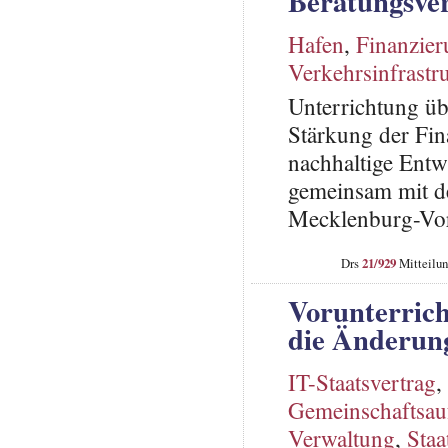
Beratungsver
Hafen
,
Finanzie
Verkehrsinfrastr
Unterrichtung üb
Stärkung der Fin
nachhaltige Entw
gemeinsam mit d
Mecklenburg-Vor
Drs
21/929
Mitteilun
Vorunterric
die Änderung
IT-Staatsvertrag
,
Gemeinschaftsau
Verwaltung
,
Staa