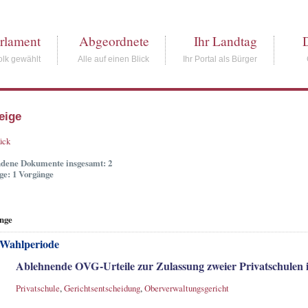
rlament
Abgeordnete
Ihr Landtag
lk gewählt
Alle auf einen Blick
Ihr Portal als Bürger
eige
ück
dene Dokumente insgesamt: 2
ge: 1 Vorgänge
nge
 Wahlperiode
Ablehnende OVG-Urteile zur Zulassung zweier Privatschulen
Privatschule
,
Gerichtsentscheidung
,
Oberverwaltungsgericht