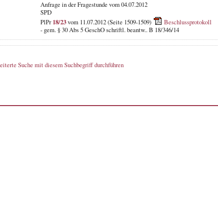
Anfrage in der Fragestunde vom 04.07.2012
SPD
PlPr
18/23
vom 11.07.2012 (Seite 1509-1509)
Beschlussprotokoll
- gem. § 30 Abs 5 GeschO schriftl. beantw.. B 18/346/14
eiterte Suche mit diesem Suchbegriff durchführen