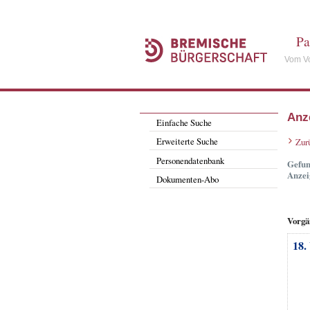
Pa
Vom Vo
Anz
Einfache Suche
Erweiterte Suche
Zur
Personendatenbank
Gefun
Anzei
Dokumenten-Abo
Vorgä
18.