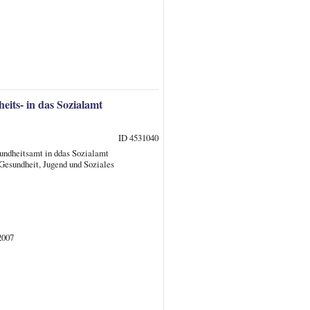
its- in das Sozialamt
ID 4531040
undheitsamt in ddas Sozialamt
 Gesundheit, Jugend und Soziales
2007