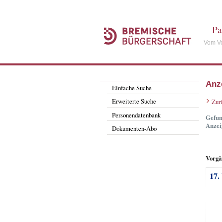
Pa
Vom Vo
Anz
Einfache Suche
Erweiterte Suche
Zur
Personendatenbank
Gefun
Anzei
Dokumenten-Abo
Vorgä
17.