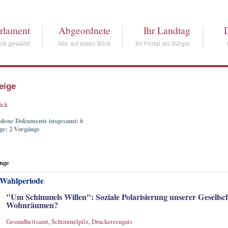
rlament
Abgeordnete
Ihr Landtag
lk gewählt
Alle auf einen Blick
Ihr Portal als Bürger
eige
ück
dene Dokumente insgesamt: 6
ge: 2 Vorgänge
nge
 Wahlperiode
"Um Schimmels Willen": Soziale Polarisierung unserer Gesellsc
Wohnräumen?
Gesundheitsamt
,
Schimmelpilz
,
Druckerzeugnis