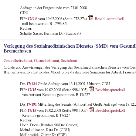
Anfrage in der Fragestunde vom 23.01.2008
CDU
PlPr
17/9 S
vom 19.02.2008 (Seite 272-274)
Beschlussprotokoll
- mdl beantwortet. B 17/93 S/1
Redner:
Schulte-Sasse, Hermann Dr. (Staatsrat)
Verlegung des Sozialmedizinischen Dienstes (SMD) vom Gesundhe
Bremerhaven
Gesundheitsdienst
,
Gesundheitsamt
,
Sozialamt
Gründe und Auswirkungen der Verlegung des Sozialmedizinischen Dienstes vom Ges
Bremerhaven, Evaluation des Modellprojekts durch die Senatorin für Arbeit, Frauen,
Drs
17/124
Große Anfrage vom 13.11.2007, Urheber: CDU
PlPr
17/15
vom 19.02.2008 (Seite 998-1005)
Beschlussprotokoll
- von Antwort Kenntnis genommen. B 17/227
Drs
17/191
Mitteilung des Senats (Antwort auf Große Anfrage) vom 18.12.
PlPr
17/15
vom 19.02.2008 (Seite 998-1005)
Beschlussprotokoll
- Kenntnis genommen. B 17/227
Redner:
Hoch, Doris (Bündnis 90/Die Grünen)
Mohr-Lüllmann, Rita Dr. (CDU)
Möllenstädt, Oliver Dr. (FDP)