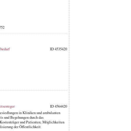
752
lbedarf
ID 4535420
itserreger
ID 4564420
esiedlungen in Kliniken und ambulanten
its und Begehungen durch das
Kostenträger und Patienten; Möglichkeiten
isierung der Öffentlichkeit