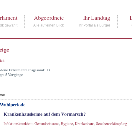
rlament
Abgeordnete
Ihr Landtag
lk gewählt
Alle auf einen Blick
Ihr Portal als Bürger
eige
ück
dene Dokumente insgesamt: 13
ge: 5 Vorgänge
nge
 Wahlperiode
Krankenhauskeime auf dem Vormarsch?
Infektionskrankheit
,
Gesundheitsamt
,
Hygiene
,
Krankenhaus
,
Seuchenbekämpfung