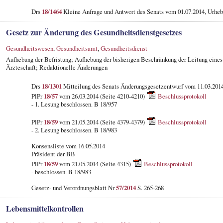
Drs
18/1464
Kleine Anfrage und Antwort des Senats vom 01.07.2014, Urhe
Gesetz zur Änderung des Gesundheitsdienstgesetzes
Gesundheitswesen
,
Gesundheitsamt
,
Gesundheitsdienst
Aufhebung der Befristung; Aufhebung der bisherigen Beschränkung der Leitung eine
Ärzteschaft; Redaktionelle Änderungen
Drs
18/1301
Mitteilung des Senats Änderungsgesetzentwurf vom 11.03.201
PlPr
18/57
vom 26.03.2014 (Seite 4210-4210)
Beschlussprotokoll
- 1. Lesung beschlossen. B 18/957
PlPr
18/59
vom 21.05.2014 (Seite 4379-4379)
Beschlussprotokoll
- 2. Lesung beschlossen. B 18/983
Konsensliste vom 16.05.2014
Präsident der BB
PlPr
18/59
vom 21.05.2014 (Seite 4315)
Beschlussprotokoll
- beschlossen. B 18/983
Gesetz- und Verordnungsblatt Nr
57/2014
S. 265-268
Lebensmittelkontrollen