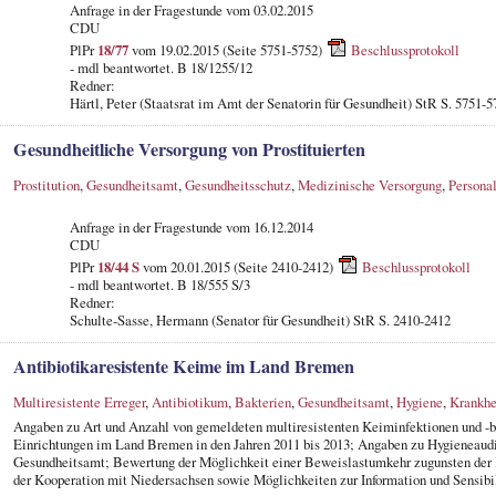
Anfrage in der Fragestunde vom 03.02.2015
CDU
PlPr
18/77
vom 19.02.2015 (Seite 5751-5752)
Beschlussprotokoll
- mdl beantwortet. B 18/1255/12
Redner:
Härtl, Peter (Staatsrat im Amt der Senatorin für Gesundheit) StR S. 5751-5
Gesundheitliche Versorgung von Prostituierten
Prostitution
,
Gesundheitsamt
,
Gesundheitsschutz
,
Medizinische Versorgung
,
Persona
Anfrage in der Fragestunde vom 16.12.2014
CDU
PlPr
18/44 S
vom 20.01.2015 (Seite 2410-2412)
Beschlussprotokoll
- mdl beantwortet. B 18/555 S/3
Redner:
Schulte-Sasse, Hermann (Senator für Gesundheit) StR S. 2410-2412
Antibiotikaresistente Keime im Land Bremen
Multiresistente Erreger
,
Antibiotikum
,
Bakterien
,
Gesundheitsamt
,
Hygiene
,
Krankhe
Angaben zu Art und Anzahl von gemeldeten multiresistenten Keiminfektionen und -b
Einrichtungen im Land Bremen in den Jahren 2011 bis 2013; Angaben zu Hygieneaud
Gesundheitsamt; Bewertung der Möglichkeit einer Beweislastumkehr zugunsten der 
der Kooperation mit Niedersachsen sowie Möglichkeiten zur Information und Sensibil