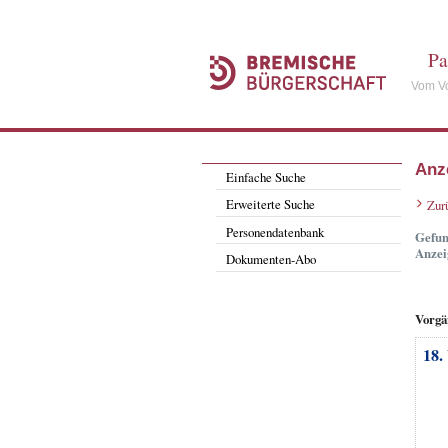
Pa
Vom Vo
Anz
Einfache Suche
Erweiterte Suche
Zur
Personendatenbank
Gefun
Anzei
Dokumenten-Abo
Vorgä
18.