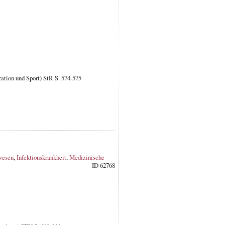
ration und Sport) StR S. 574-575
wesen
,
Infektionskrankheit
,
Medizinische
ID 62768