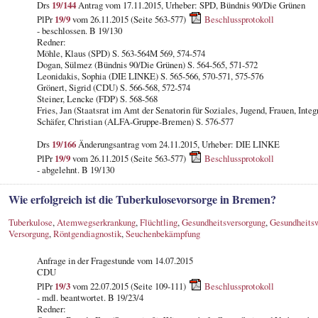
Drs
19/144
Antrag vom 17.11.2015, Urheber: SPD, Bündnis 90/Die Grünen
PlPr
19/9
vom 26.11.2015 (Seite 563-577)
Beschlussprotokoll
- beschlossen. B 19/130
Redner:
Möhle, Klaus (SPD) S. 563-564M 569, 574-574
Dogan, Sülmez (Bündnis 90/Die Grünen) S. 564-565, 571-572
Leonidakis, Sophia (DIE LINKE) S. 565-566, 570-571, 575-576
Grönert, Sigrid (CDU) S. 566-568, 572-574
Steiner, Lencke (FDP) S. 568-568
Fries, Jan (Staatsrat im Amt der Senatorin für Soziales, Jugend, Frauen, Integ
Schäfer, Christian (ALFA-Gruppe-Bremen) S. 576-577
Drs
19/166
Änderungsantrag vom 24.11.2015, Urheber: DIE LINKE
PlPr
19/9
vom 26.11.2015 (Seite 563-577)
Beschlussprotokoll
- abgelehnt. B 19/130
Wie erfolgreich ist die Tuberkulosevorsorge in Bremen?
Tuberkulose
,
Atemwegserkrankung
,
Flüchtling
,
Gesundheitsversorgung
,
Gesundheits
Versorgung
,
Röntgendiagnostik
,
Seuchenbekämpfung
Anfrage in der Fragestunde
vom 14.07.2015
CDU
PlPr
19/3
vom 22.07.2015 (Seite 109-111)
Beschlussprotokoll
- mdl. beantwortet. B 19/23/4
Redner: