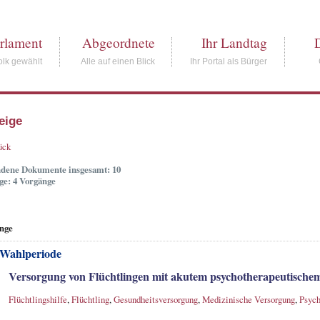
rlament
Abgeordnete
Ihr Landtag
lk gewählt
Alle auf einen Blick
Ihr Portal als Bürger
eige
ück
dene Dokumente insgesamt: 10
ge: 4 Vorgänge
nge
 Wahlperiode
Versorgung von Flüchtlingen mit akutem psychotherapeutisch
Flüchtlingshilfe
,
Flüchtling
,
Gesundheitsversorgung
,
Medizinische Versorgung
,
Psych