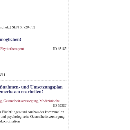
rschutz) SEN S. 729-732
möglichen!
,
Physiotherapeut
ID 63185
6/11
 Maßnahmen- und Umsetzungsplan
emerhaven erarbeiten!
ng
,
Gesundheitsversorgung
,
Medizinische
ID 62887
on Flüchtlingen und Ausbau der kommunalen
 und psychologische Gesundheitsversorgung,
skoordination