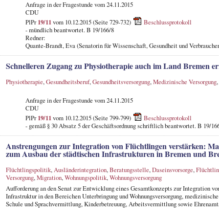
Anfrage in der Fragestunde
vom 24.11.2015
CDU
PlPr
19/11
vom 10.12.2015 (Seite 729-732)
Beschlussprotokoll
- mündlich beantwortet. B 19/166/8
Redner:
Quante-Brandt, Eva (Senatorin für Wissenschaft, Gesundheit und Verbrauche
Schnelleren Zugang zu Physiotherapie auch im Land Bremen er
Physiotherapie
,
Gesundheitsberuf
,
Gesundheitsversorgung
,
Medizinische Versorgung
Anfrage in der Fragestunde
vom 24.11.2015
CDU
PlPr
19/11
vom 10.12.2015 (Seite 799-799)
Beschlussprotokoll
- gemäß § 30 Absatz 5 der Geschäftsordnung schriftlich beantwortet. B 19/16
Anstrengungen zur Integration von Flüchtlingen verstärken:
zum Ausbau der städtischen Infrastrukturen in Bremen und Br
Flüchtlingspolitik
,
Ausländerintegration
,
Beratungsstelle
,
Daseinsvorsorge
,
Flüchtli
Versorgung
,
Migration
,
Wohnungspolitik
,
Wohnungsversorgung
Aufforderung an den Senat zur Entwicklung eines Gesamtkonzepts zur Integration v
Infrastruktur in den Bereichen Unterbringung und Wohnungsversorgung, medizinische
Schule und Sprachvermittlung, Kinderbetreuung, Arbeitsvermittlung sowie Ehrenamt