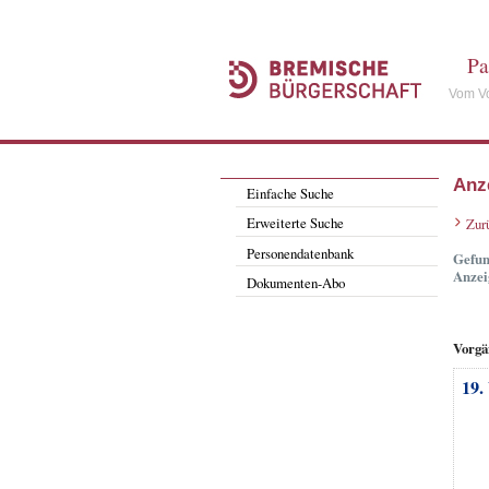
Pa
Vom Vo
Anz
Einfache Suche
Erweiterte Suche
Zur
Personendatenbank
Gefun
Anzei
Dokumenten-Abo
Vorgä
19.