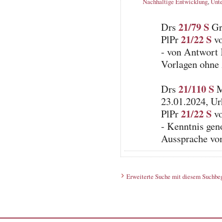
Nachhaltige Entwicklung
,
Unt
21/79 S
Drs
Gr
21/22 S
PlPr
vo
- von Antwort
Vorlagen ohne
21/110 S
Drs
M
23.01.2024, Ur
21/22 S
PlPr
vo
- Kenntnis ge
Aussprache vo
Erweiterte Suche mit diesem Suchbeg