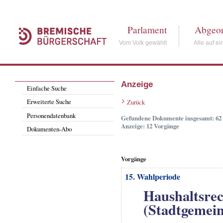
Parlament
Abgeor
Vom Volk gewählt
Alle auf ei
Anzeige
Einfache Suche
Erweiterte Suche
Zurück
Personendatenbank
Gefundene Dokumente insgesamt: 62
Anzeige: 12 Vorgänge
Dokumenten-Abo
Vorgänge
15. Wahlperiode
Haushaltsre
(Stadtgemein