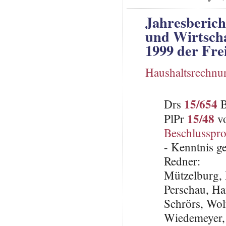
Jahresberich
und Wirtsch
1999 der Fr
Haushaltsrechnu
15/654
Drs
B
15/48
PlPr
vo
Beschlusspro
- Kenntnis 
Redner:
Mützelburg, 
Perschau, Ha
Schrörs, Wo
Wiedemeyer,