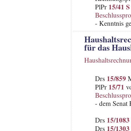
15/41 S
PlPr
Beschlusspro
- Kenntnis 
Haushaltsre
für das Haus
Haushaltsrechnu
15/859
Drs
M
15/71
PlPr
vo
Beschlusspro
- dem Senat E
15/1083
Drs
15/1303
Drs