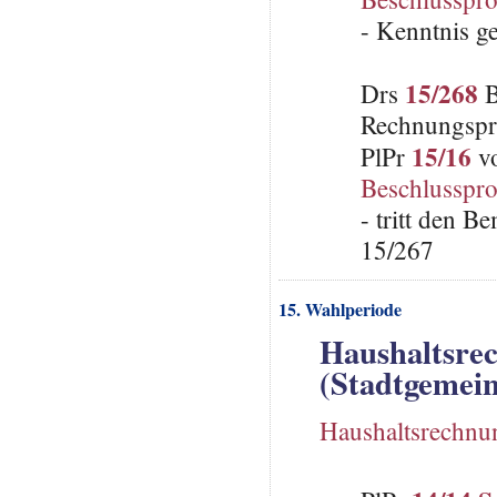
- Kenntnis 
15/268
Drs
B
Rechnungspr
15/16
PlPr
vo
Beschlusspro
- tritt den 
15/267
15. Wahlperiode
Haushaltsre
(Stadtgemein
Haushaltsrechnu