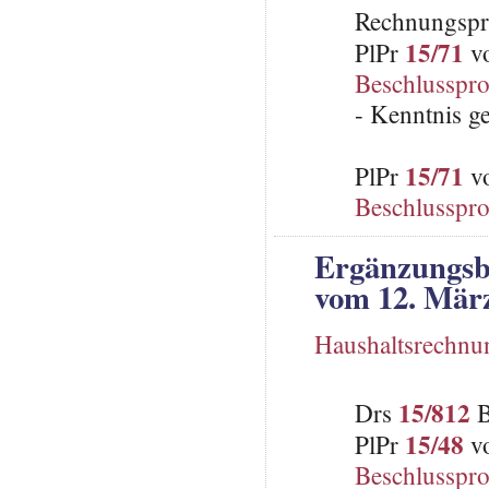
Rechnungspr
15/71
PlPr
vo
Beschlusspro
- Kenntnis 
15/71
PlPr
vo
Beschlusspro
Ergänzungsb
vom 12. März
Haushaltsrechnu
15/812
Drs
B
15/48
PlPr
vo
Beschlusspro