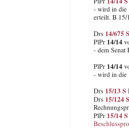
14/14 S
PlPr
- wird in die
erteilt. B 15
14/675 
Drs
14/14
PlPr
v
- dem Senat E
14/14
PlPr
v
- wird in die
15/13 S
Drs
15/124 
Drs
Rechnungspr
15/14 S
PlPr
Beschlusspro