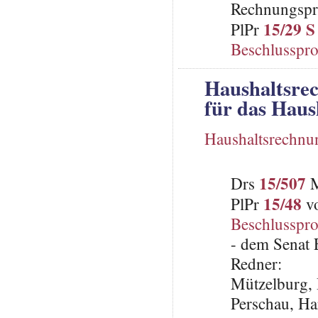
Rechnungspr
15/29 S
PlPr
Beschlusspro
Haushaltsre
für das Haus
Haushaltsrechnu
15/507
Drs
M
15/48
PlPr
vo
Beschlusspro
- dem Senat E
Redner:
Mützelburg, 
Perschau, Ha