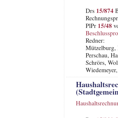
15/874
Drs
B
Rechnungspr
15/48
PlPr
vo
Beschlusspro
Redner:
Mützelburg, 
Perschau, Ha
Schrörs, Wo
Wiedemeyer,
Haushaltsre
(Stadtgemein
Haushaltsrechnu