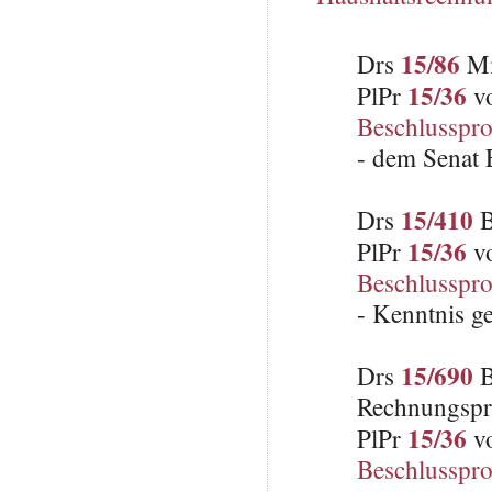
15/86
Drs
Mi
15/36
PlPr
vo
Beschlusspro
- dem Senat E
15/410
Drs
B
15/36
PlPr
vo
Beschlusspro
- Kenntnis 
15/690
Drs
B
Rechnungspr
15/36
PlPr
vo
Beschlusspro