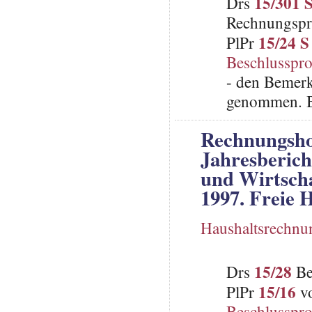
15/301 
Drs
Rechnungspr
15/24 S
PlPr
Beschlusspro
- den Bemerk
genommen. B
Rechnungsho
Jahresberich
und Wirtsch
1997. Freie 
Haushaltsrechnu
15/28
Drs
Be
15/16
PlPr
vo
Beschlusspro