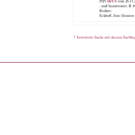
PlPr
16/5 S
vom 26.11.2
- mdl beantwortet. B 1
Redner:
Eckhoff, Jens (Senator
Erweiterte Suche mit diesem Suchbeg