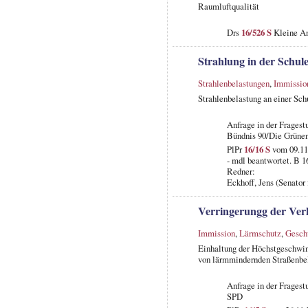
Raumluftqualität
Drs
16/526 S
Kleine An
Strahlung in der Schule
Strahlenbelastungen
,
Immissio
Strahlenbelastung an einer Sc
Anfrage in der Fragest
Bündnis 90/Die Grüne
PlPr
16/16 S
vom 09.11
- mdl beantwortet. B 1
Redner:
Eckhoff, Jens (Senator
Verringerungg der Ver
Immission
,
Lärmschutz
,
Gesch
Einhaltung der Höchstgeschwin
von lärmmindernden Straßenbel
Anfrage in der Fragest
SPD