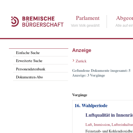
Parlament
Abgeor
Vom Volk gewählt
Alle auf ei
Anzeige
Einfache Suche
Erweiterte Suche
Zurück
Personendatenbank
Gefundene Dokumente insgesamt: 5
Anzeige: 3 Vorgänge
Dokumenten-Abo
Vorgänge
16. Wahlperiode
Luftqualität in Innen
Luft
,
Immission
,
Luftreinhaltu
Feinstaub- und Kohlendioxidbe