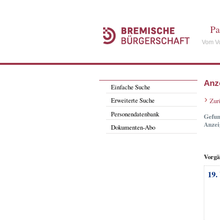
Pa
Vom Vo
Anz
Einfache Suche
Erweiterte Suche
Zur
Personendatenbank
Gefun
Anzei
Dokumenten-Abo
Vorgä
19.