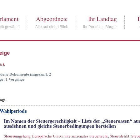
rlament
Abgeordnete
Ihr Landtag
lk gewählt
Alle auf einen Blick
Ihr Portal als Bürger
eige
ück
dene Dokumente insgesamt: 2
ge: 1 Vorgänge
nge
 Wahlperiode
Im Namen der Steuergerechtigkeit – Liste der „Steueroasen“ au
ausdehnen und gleiche Steuerbedingungen herstellen
Steuerumgehung
,
Europäische Union
,
Internationales Steuerrecht
,
Steuerdelikt
,
Steue