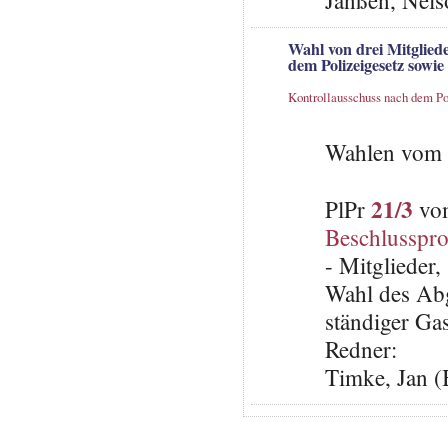
Janßen, Nels
Wahl von drei Mitgliede
dem Polizeigesetz sowi
Kontrollausschuss nach dem Po
Wahlen vom 
21/3
PlPr
vom
Beschlusspro
- Mitglieder,
Wahl des Abg
ständiger Ga
Redner:
Timke, Jan 