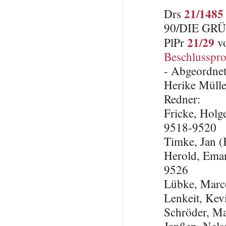
21/1485
Drs
90/DIE GRÜ
21/29
PlPr
vo
Beschlusspro
- Abgeordnet
Herike Mülle
Redner:
Fricke, Holg
9518-9520
Timke, Jan
Herold, Em
9526
Lübke, Marc
Lenkeit, Kev
Schröder, Ma