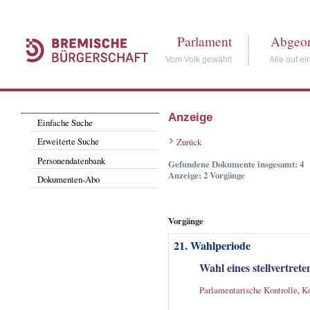
Parlament
Abgeor
Vom Volk gewählt
Alle auf ei
Anzeige
Einfache Suche
Erweiterte Suche
Zurück
Personendatenbank
Gefundene Dokumente insgesamt: 4
Anzeige: 2 Vorgänge
Dokumenten-Abo
Vorgänge
21. Wahlperiode
Wahl eines stellvertret
Parlamentarische Kontrolle
,
Ko