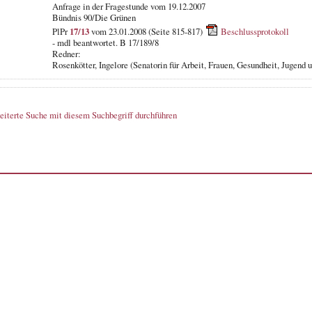
Anfrage in der Fragestunde vom 19.12.2007
Bündnis 90/Die Grünen
PlPr
17/13
vom 23.01.2008 (Seite 815-817)
Beschlussprotokoll
- mdl beantwortet. B 17/189/8
Redner:
Rosenkötter, Ingelore (Senatorin für Arbeit, Frauen, Gesundheit, Jugend 
eiterte Suche mit diesem Suchbegriff durchführen