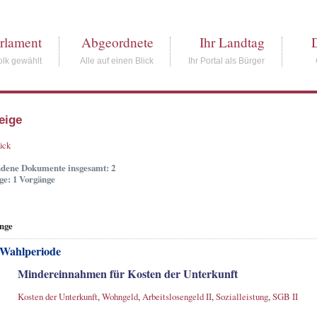
rlament
Abgeordnete
Ihr Landtag
lk gewählt
Alle auf einen Blick
Ihr Portal als Bürger
eige
ück
dene Dokumente insgesamt: 2
ge: 1 Vorgänge
nge
 Wahlperiode
Mindereinnahmen für Kosten der Unterkunft
Kosten der Unterkunft
,
Wohngeld
,
Arbeitslosengeld II
,
Sozialleistung
,
SGB II