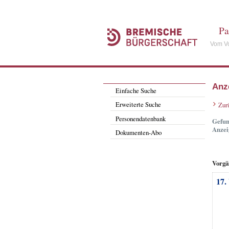
Pa
Vom Vo
Anz
Einfache Suche
Erweiterte Suche
Zur
Personendatenbank
Gefun
Anzei
Dokumenten-Abo
Vorgä
17.