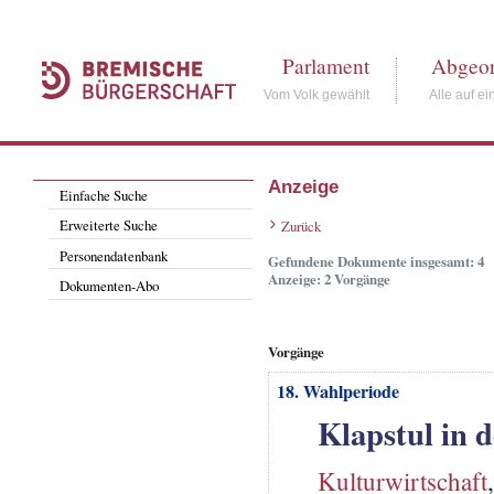
Parlament
Abgeor
Vom Volk gewählt
Alle auf ei
Anzeige
Einfache Suche
Erweiterte Suche
Zurück
Personendatenbank
Gefundene Dokumente insgesamt: 4
Anzeige: 2 Vorgänge
Dokumenten-Abo
Vorgänge
18. Wahlperiode
Klapstul in 
Kulturwirtschaft