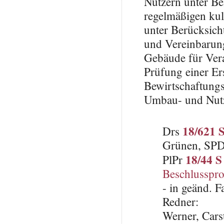
Nutzern unter Be
regelmäßigen kul
unter Berücksich
und Vereinbarung
Gebäude für Vera
Prüfung einer Er
Bewirtschaftungs
Umbau- und Nutz
18/621 
Drs
Grünen, SP
18/44 S
PlPr
Beschlusspro
- in geänd. 
Redner:
Werner, Cars