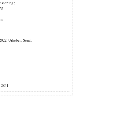
esserung ;
ng
en
2022, Urheber: Senat
0-2841