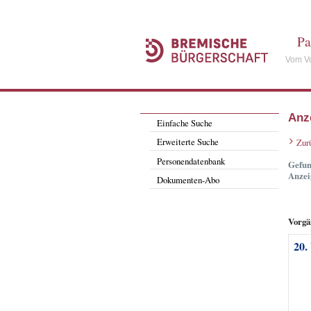
Pa
Vom Vo
Anz
Einfache Suche
Erweiterte Suche
Zur
Personendatenbank
Gefun
Anzei
Dokumenten-Abo
Vorgä
20.