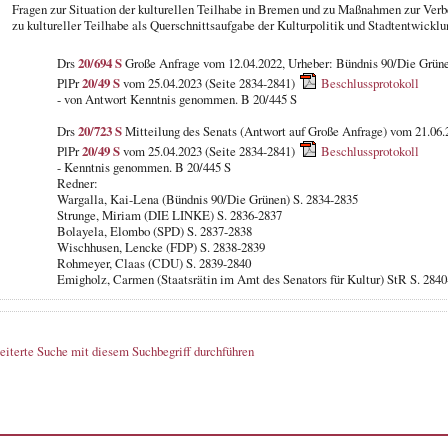
Fragen zur Situation der kulturellen Teilhabe in Bremen und zu Maßnahmen zur Verb
zu kultureller Teilhabe als Querschnittsaufgabe der Kulturpolitik und Stadtentwicklu
Drs
20/694 S
Große Anfrage vom 12.04.2022, Urheber: Bündnis 90/Die Grün
PlPr
20/49 S
vom 25.04.2023 (Seite 2834-2841)
Beschlussprotokoll
- von Antwort Kenntnis genommen. B 20/445 S
Drs
20/723 S
Mitteilung des Senats (Antwort auf Große Anfrage) vom 21.06.
PlPr
20/49 S
vom 25.04.2023 (Seite 2834-2841)
Beschlussprotokoll
- Kenntnis genommen. B 20/445 S
Redner:
Wargalla, Kai-Lena (Bündnis 90/Die Grünen) S. 2834-2835
Strunge, Miriam (DIE LINKE) S. 2836-2837
Bolayela, Elombo (SPD) S. 2837-2838
Wischhusen, Lencke (FDP) S. 2838-2839
Rohmeyer, Claas (CDU) S. 2839-2840
Emigholz, Carmen (Staatsrätin im Amt des Senators für Kultur) StR S. 284
eiterte Suche mit diesem Suchbegriff durchführen