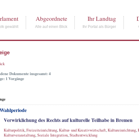
rlament
Abgeordnete
Ihr Landtag
lk gewählt
Alle auf einen Blick
Ihr Portal als Bürger
eige
ück
dene Dokumente insgesamt: 4
ge: 1 Vorgänge
nge
 Wahlperiode
Verwirklichung des Rechts auf kulturelle Teilhabe in Bremen
Kulturpolitik
,
Freizeiteinrichtung
,
Kultur- und Kreativwirtschaft
,
Kultureinrichtung
,
Kulturveranstaltung
,
Soziale Integration
,
Stadtentwicklung