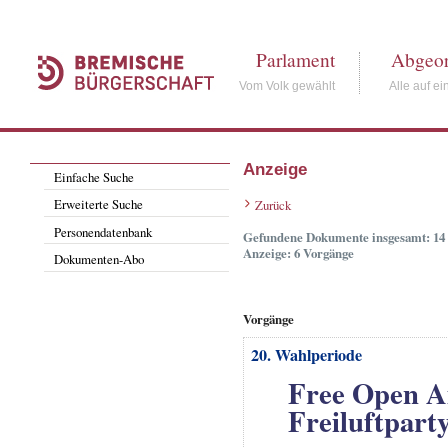
Parlament
Abgeor
Vom Volk gewählt
Alle auf ei
Anzeige
Einfache Suche
Erweiterte Suche
Zurück
Personendatenbank
Gefundene Dokumente insgesamt: 14
Anzeige: 6 Vorgänge
Dokumenten-Abo
Vorgänge
20. Wahlperiode
Free Open Ai
Freiluftparty