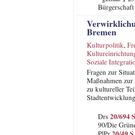
Bürgerschaft 
Verwirklichu
Bremen
Kulturpolitik
,
Fr
Kultureinrichtun
Soziale Integrati
Fragen zur Situa
Maßnahmen zur V
zu kultureller Te
Stadtentwicklun
20/694 
Drs
90/Die Grün
20/49 S
PlPr