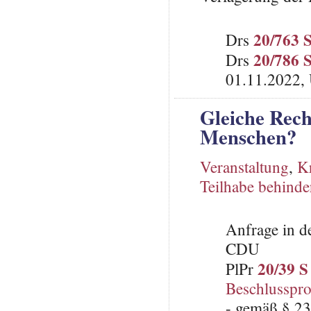
20/763 
Drs
20/786 
Drs
01.11.2022, 
Gleiche Rech
Menschen?
Veranstaltung
,
K
Teilhabe behind
Anfrage in d
CDU
20/39 S
PlPr
Beschlusspro
- gemäß § 23