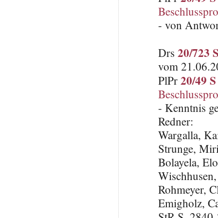
Beschlusspro
- von Antwo
20/723 
Drs
vom 21.06.20
20/49 S
PlPr
Beschlusspro
- Kenntnis 
Redner:
Wargalla, Ka
Strunge, Mi
Bolayela, E
Wischhusen,
Rohmeyer, C
Emigholz, Ca
StR S. 2840