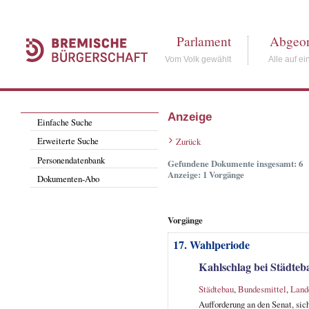
Parlament
Abgeor
Vom Volk gewählt
Alle auf ei
Anzeige
Einfache Suche
Erweiterte Suche
Zurück
Personendatenbank
Gefundene Dokumente insgesamt: 6
Anzeige: 1 Vorgänge
Dokumenten-Abo
Vorgänge
17. Wahlperiode
Kahlschlag bei Städteb
Städtebau
,
Bundesmittel
,
Land
Aufforderung an den Senat, sic