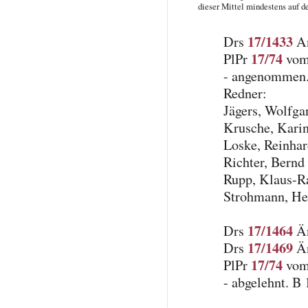
dieser Mittel mindestens auf d
17/1433
Drs
An
17/74
PlPr
vom 
- angenommen.
Redner:
Jägers, Wolfg
Krusche, Kari
Loske, Reinhar
Richter, Bernd
Rupp, Klaus-R
Strohmann, H
17/1464
Drs
Än
17/1469
Drs
Än
17/74
PlPr
vom 
- abgelehnt. B