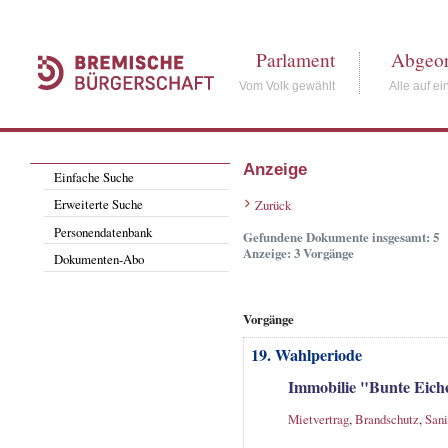
Parlament
Abgeor
Vom Volk gewählt
Alle auf ei
Anzeige
Einfache Suche
Erweiterte Suche
Zurück
Personendatenbank
Gefundene Dokumente insgesamt: 5
Anzeige: 3 Vorgänge
Dokumenten-Abo
Vorgänge
19. Wahlperiode
Immobilie "Bunte Eich
Mietvertrag
,
Brandschutz
,
Sani