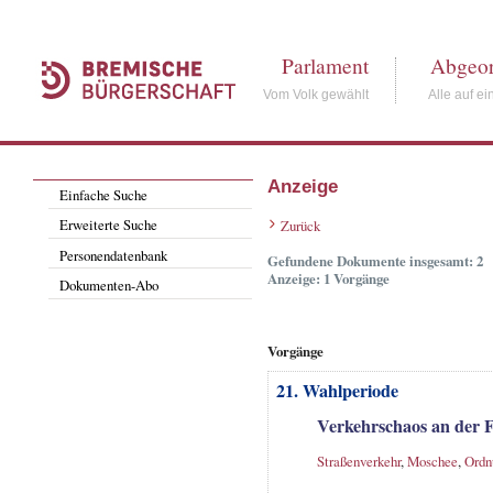
Parlament
Abgeor
Vom Volk gewählt
Alle auf ei
Anzeige
Einfache Suche
Erweiterte Suche
Zurück
Personendatenbank
Gefundene Dokumente insgesamt: 2
Anzeige: 1 Vorgänge
Dokumenten-Abo
Vorgänge
21. Wahlperiode
Verkehrschaos an der F
Straßenverkehr
,
Moschee
,
Ordn