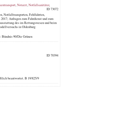
kentransport
,
Notarzt
,
Notfallsanitäter
,
ID 73072
, Notfalltransporten, Fehlfahrten,
s 2017; Anfragen zum Fahrdienst und zum
lausstattung des im Rettungswesen und beim
odellversuchs in Oldenburg
r: Bündnis 90/Die Grünen
ID 70394
ftlich beantwortet. B 19/825/9