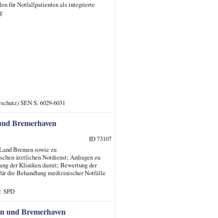
en für Notfallpatienten als integrierte
g
rschutz) SEN S. 6029-6031
 und Bremerhaven
ID 73107
m Land Bremen sowie zu
ischen ärztlichen Notdienst; Anfragen zu
ang der Kliniken damit; Bewertung der
für die Behandlung medizinischer Notfälle
r: SPD
men und Bremerhaven