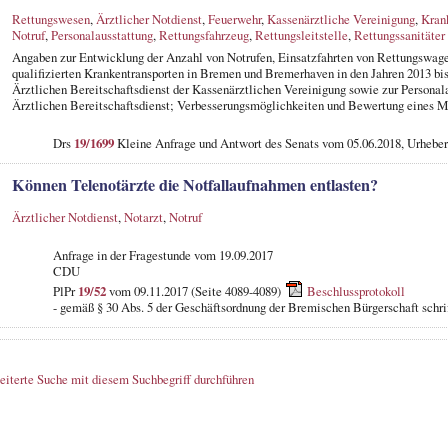
Rettungswesen
,
Ärztlicher Notdienst
,
Feuerwehr
,
Kassenärztliche Vereinigung
,
Kran
Notruf
,
Personalausstattung
,
Rettungsfahrzeug
,
Rettungsleitstelle
,
Rettungssanitäter
Angaben zur Entwicklung der Anzahl von Notrufen, Einsatzfahrten von Rettungswagen
qualifizierten Krankentransporten in Bremen und Bremerhaven in den Jahren 2013 bi
Ärztlichen Bereitschaftsdienst der Kassenärztlichen Vereinigung sowie zur Persona
Ärztlichen Bereitschaftsdienst; Verbesserungsmöglichkeiten und Bewertung eines M
Drs
19/1699
Kleine Anfrage und Antwort des Senats vom 05.06.2018, Urhebe
Können Telenotärzte die Notfallaufnahmen entlasten?
Ärztlicher Notdienst
,
Notarzt
,
Notruf
Anfrage in der Fragestunde vom 19.09.2017
CDU
PlPr
19/52
vom 09.11.2017 (Seite 4089-4089)
Beschlussprotokoll
- gemäß § 30 Abs. 5 der Geschäftsordnung der Bremischen Bürgerschaft schri
eiterte Suche mit diesem Suchbegriff durchführen