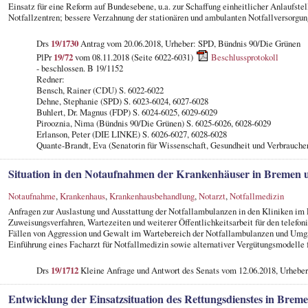
Einsatz für eine Reform auf Bundesebene, u.a. zur Schaffung einheitlicher Anlaufstell
Notfallzentren; bessere Verzahnung der stationären und ambulanten Notfallversorgun
Drs
19/1730
Antrag vom 20.06.2018, Urheber: SPD, Bündnis 90/Die Grünen
PlPr
19/72
vom 08.11.2018 (Seite 6022-6031)
Beschlussprotokoll
- beschlossen. B 19/1152
Redner:
Bensch, Rainer (CDU) S. 6022-6022
Dehne, Stephanie (SPD) S. 6023-6024, 6027-6028
Buhlert, Dr. Magnus (FDP) S. 6024-6025, 6029-6029
Pirooznia, Nima (Bündnis 90/Die Grünen) S. 6025-6026, 6028-6029
Erlanson, Peter (DIE LINKE) S. 6026-6027, 6028-6028
Quante-Brandt, Eva (Senatorin für Wissenschaft, Gesundheit und Verbrauche
Situation in den Notaufnahmen der Krankenhäuser in Bremen
Notaufnahme
,
Krankenhaus
,
Krankenhausbehandlung
,
Notarzt
,
Notfallmedizin
Anfragen zur Auslastung und Ausstattung der Notfallambulanzen in den Kliniken i
Zuweisungsverfahren, Wartezeiten und weiterer Öffentlichkeitsarbeit für den telefon
Fällen von Aggression und Gewalt im Wartebereich der Notfallambulanzen und Umg
Einführung eines Facharzt für Notfallmedizin sowie alternativer Vergütungsmodelle 
Drs
19/1712
Kleine Anfrage und Antwort des Senats vom 12.06.2018, Urhebe
Entwicklung der Einsatzsituation des Rettungsdienstes in Bre