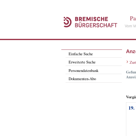
Pa
Vom Vo
Anz
Einfache Suche
Erweiterte Suche
Zur
Personendatenbank
Gefun
Anzei
Dokumenten-Abo
Vorgä
19.