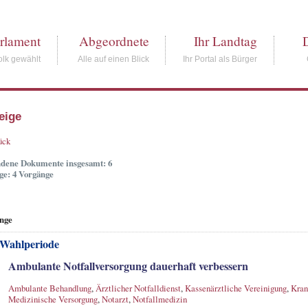
rlament
Abgeordnete
Ihr Landtag
lk gewählt
Alle auf einen Blick
Ihr Portal als Bürger
eige
ück
dene Dokumente insgesamt: 6
ge: 4 Vorgänge
nge
 Wahlperiode
Ambulante Notfallversorgung dauerhaft verbessern
Ambulante Behandlung
,
Ärztlicher Notfalldienst
,
Kassenärztliche Vereinigung
,
Kran
Medizinische Versorgung
,
Notarzt
,
Notfallmedizin