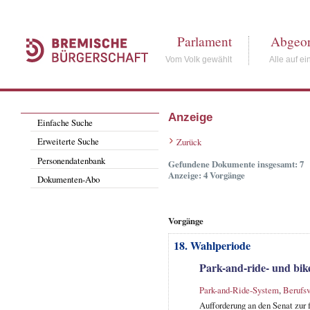
Parlament
Abgeor
Vom Volk gewählt
Alle auf ei
Anzeige
Einfache Suche
Erweiterte Suche
Zurück
Personendatenbank
Gefundene Dokumente insgesamt: 7
Anzeige: 4 Vorgänge
Dokumenten-Abo
Vorgänge
18. Wahlperiode
Park-and-ride- und bike
Park-and-Ride-System
,
Berufsv
Aufforderung an den Senat zur 