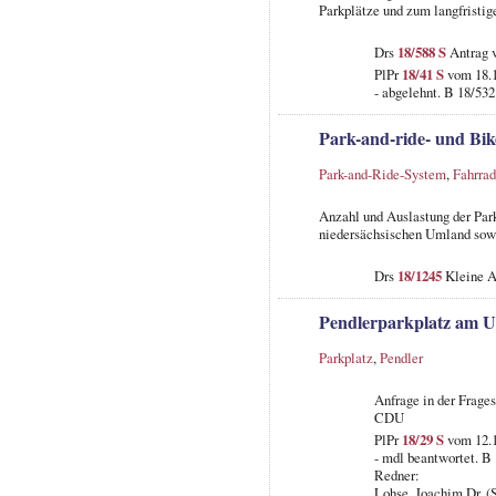
Parkplätze und zum langfristig
Drs
18/588 S
Antrag 
PlPr
18/41 S
vom 18.1
- abgelehnt. B 18/532
Park-and-ride- und Bi
Park-and-Ride-System
,
Fahrrad
Anzahl und Auslastung der Par
niedersächsischen Umland sowi
Drs
18/1245
Kleine A
Pendlerparkplatz am U
Parkplatz
,
Pendler
Anfrage in der Frage
CDU
PlPr
18/29 S
vom 12.1
- mdl beantwortet. B
Redner:
Lohse, Joachim Dr. (