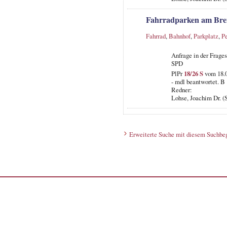
Fahrradparken am Br
Fahrrad
,
Bahnhof
,
Parkplatz
,
P
Anfrage in der Frage
SPD
PlPr
18/26 S
vom 18.0
- mdl beantwortet. B
Redner:
Lohse, Joachim Dr. (
Erweiterte Suche mit diesem Suchbeg