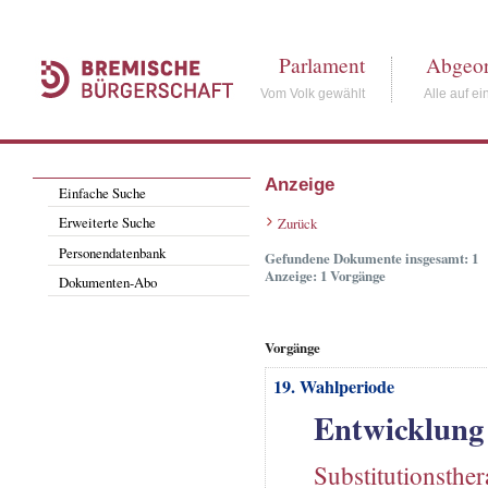
Parlament
Abgeor
Vom Volk gewählt
Alle auf ei
Anzeige
Einfache Suche
Erweiterte Suche
Zurück
Personendatenbank
Gefundene Dokumente insgesamt: 1
Anzeige: 1 Vorgänge
Dokumenten-Abo
Vorgänge
19. Wahlperiode
Entwicklung
Substitutionsther