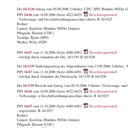
Drs
16/1120
Antrag vom 05.09.2006, Urheber: CDU, SPD, Bündnis 90/Die G
PlPr
16/66
vom 14.09.2006 (Seite 4422-4425)
Beschlussprotokoll
- Verfassungs- und Geschäftsordnungsausschuss überw. B 16/1025
Redner:
Linnert, Karoline (Bündnis 90/Die Grünen)
Pflugradt, Helmut (CDU)
Tschöpe, Björn (SPD)
Wedler, Willy (FDP)
PlPr
16/67
vom 11.10.2006 (Seite 4488-4491)
Beschlussprotokoll
- erledigt durch Annahme der Drs. 16/1159. B 16/1036
Drs
16/1139
Änderungsantrag des Abgeordneten vom 13.09.2006, Urheber:, 
PlPr
16/67
vom 11.10.2006 (Seite 4488-4491)
Beschlussprotokoll
- erledigt durch Annahme der Drucksache 16/1159. B 16/1036
Drs
16/1159
Bericht und Antrag vom 09.10.2006, Urheber: Verfassungs- und
PlPr
16/66
vom 14.09.2006 (Seite 4422-4425)
Beschlussprotokoll
- Verfassungs- u Geschäftsordnungsausschuss überw. B 16/1025
PlPr
16/67
vom 11.10.2006 (Seite 4489-4491)
Beschlussprotokoll
- zugestimmt. B 16/1037
Redner:
Linnert, Karoline (Bündnis 90/Die Grünen)
Pflugradt, Helmut (CDU)